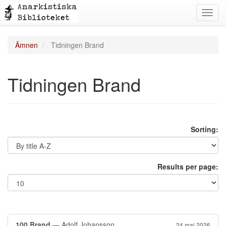
Toggl
navig
Ämnen
Tidningen Brand
Tidningen Brand
Sorting:
Results per page:
100 Brand
— Adolf Johansson
24 maj 2026