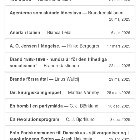
Agenterna som slutade löneslava
— Brandredaktionen
20 maj 2025
Anarki i Italien
— Bianca Leidi
6 apr. 2026
A. O. Jensen i fängelse.
— Hinke Bergegren
17 mars 2025
Brand 1898-1998 - hundra år för den frihetliga
socialismen!
— Brandredaktionen
23 maj 2025
Brands första åtal
— Linus Walleij
29 maj 2025
Det kirurgiska ingreppet
— Mattias Värmby
28 mars 2026
En bomb i en parfymlåda
— C. J. Björklund
10 dec. 2025
Ett revolutionsprogram
— C. J. Björklund
3 dec. 2025
Från Pariskommunen till Damaskus - självorganisering i
revolutionens Syrien
— Arash Hakimnia
29 apr. 2025