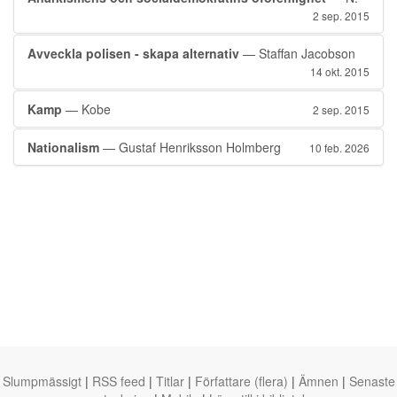
2 sep. 2015
Avveckla polisen - skapa alternativ
— Staffan Jacobson
14 okt. 2015
Kamp
— Kobe
2 sep. 2015
Nationalism
— Gustaf Henriksson Holmberg
10 feb. 2026
Slumpmässigt
|
RSS feed
|
Titlar
|
Författare (flera)
|
Ämnen
|
Senaste