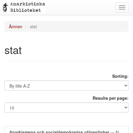
Toggl
navig
Ämnen
stat
stat
Sorting:
Results per page:
Anarkismens och socialdemokratins oförenlighet
— N.