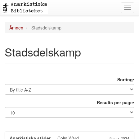
Toggl
navig
Ämnen
Stadsdelskamp
Stadsdelskamp
Sorting:
Results per page:
Anarkistiska städer
— Colin Ward
9 sep. 2024