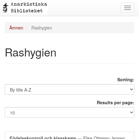
Toggl
navig
Ämnen
Rashygien
Rashygien
Sorting:
Results per page:
Födelsekontroll och klasskamp
— Elise Ottesen-Jensen