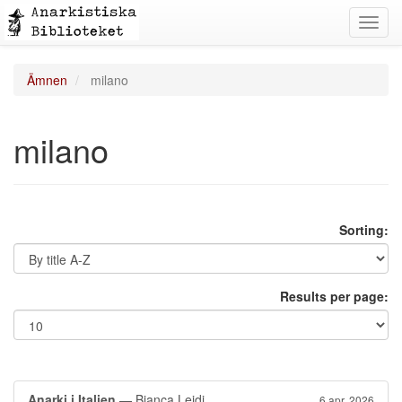
Toggl
navig
Ämnen
milano
milano
Sorting:
Results per page:
Anarki i Italien
— Bianca Leidi
6 apr. 2026