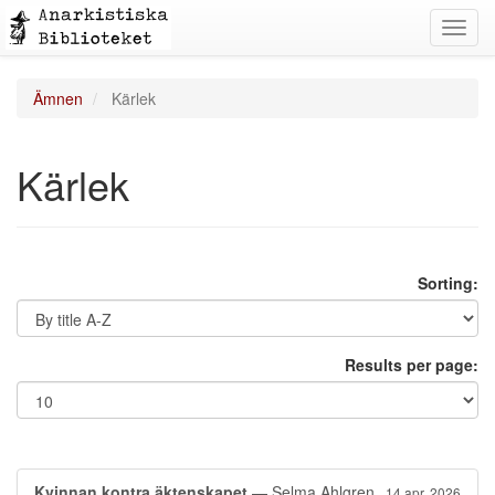
Toggl
navig
Ämnen
Kärlek
Kärlek
Sorting:
Results per page:
Kvinnan kontra äktenskapet
— Selma Ahlgren
14 apr. 2026