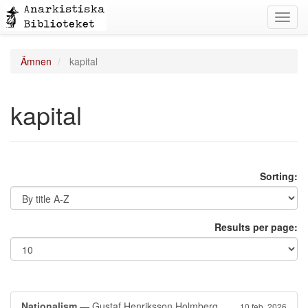
Toggl
navig
Ämnen
kapital
kapital
Sorting:
Results per page:
Nationalism
— Gustaf Henriksson Holmberg
10 feb. 2026