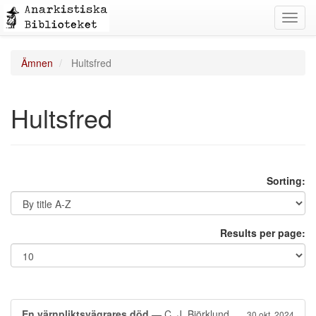
Toggl
navig
Ämnen
Hultsfred
Hultsfred
Sorting:
Results per page:
En värnpliktsvägrares död
— C. J. Björklund
30 okt. 2024