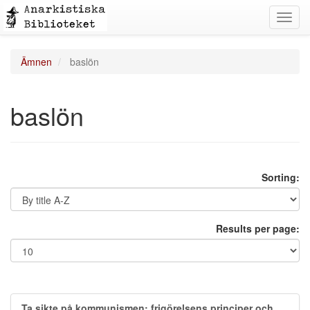
Toggl
navig
Ämnen
baslön
baslön
Sorting:
Results per page:
Ta sikte på kommunismen: frigörelsens principer och