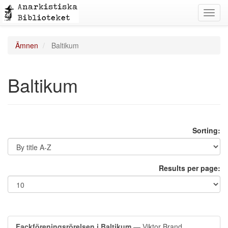
Toggl
navig
Ämnen
Baltikum
Baltikum
Sorting:
Results per page:
Fackföreningsrörelsen i Baltikum
— Viktor Brand