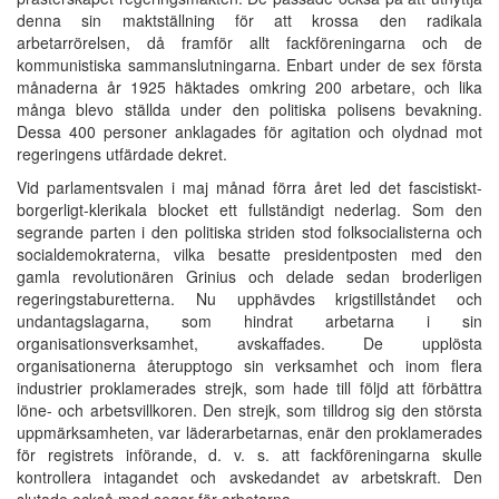
denna sin maktställning för att krossa den radikala
arbetarrörelsen, då framför allt fackföreningarna och de
kommunistiska sammanslutningarna. Enbart under de sex första
månaderna år 1925 häktades omkring 200 arbetare, och lika
många blevo ställda under den politiska polisens bevakning.
Dessa 400 personer anklagades för agitation och olydnad mot
regeringens utfärdade dekret.
Vid parlamentsvalen i maj månad förra året led det fascistiskt-
borgerligt-klerikala blocket ett fullständigt nederlag. Som den
segrande parten i den politiska striden stod folksocialisterna och
socialdemokraterna, vilka besatte presidentposten med den
gamla revolutionären Grinius och delade sedan broderligen
regeringstaburetterna. Nu upphävdes krigstillståndet och
undantagslagarna, som hindrat arbetarna i sin
organisationsverksamhet, avskaffades. De upplösta
organisationerna återupptogo sin verksamhet och inom flera
industrier proklamerades strejk, som hade till följd att förbättra
löne- och arbetsvillkoren. Den strejk, som tilldrog sig den största
uppmärksamheten, var läderarbetarnas, enär den proklamerades
för registrets införande, d. v. s. att fackföreningarna skulle
kontrollera intagandet och avskedandet av arbetskraft. Den
slutade också med seger för arbetarna.