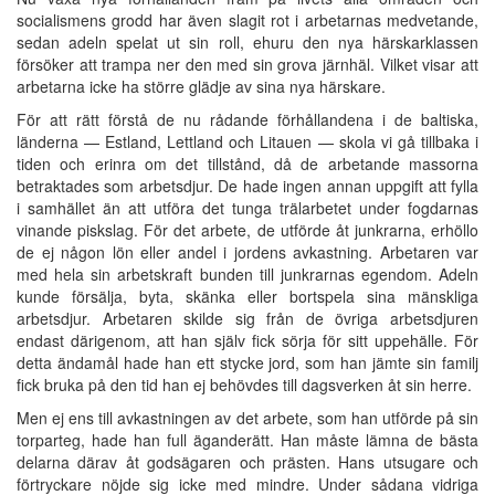
socialismens grodd har även slagit rot i arbetarnas medvetande,
sedan adeln spelat ut sin roll, ehuru den nya härskarklassen
försöker att trampa ner den med sin grova järnhäl. Vilket visar att
arbetarna icke ha större glädje av sina nya härskare.
För att rätt förstå de nu rådande förhållandena i de baltiska,
länderna — Estland, Lettland och Litauen — skola vi gå tillbaka i
tiden och erinra om det tillstånd, då de arbetande massorna
betraktades som arbetsdjur. De hade ingen annan uppgift att fylla
i samhället än att utföra det tunga trälarbetet under fogdarnas
vinande piskslag. För det arbete, de utförde åt junkrarna, erhöllo
de ej någon lön eller andel i jordens avkastning. Arbetaren var
med hela sin arbetskraft bunden till junkrarnas egendom. Adeln
kunde försälja, byta, skänka eller bortspela sina mänskliga
arbetsdjur. Arbetaren skilde sig från de övriga arbetsdjuren
endast därigenom, att han själv fick sörja för sitt uppehälle. För
detta ändamål hade han ett stycke jord, som han jämte sin familj
fick bruka på den tid han ej behövdes till dagsverken åt sin herre.
Men ej ens till avkastningen av det arbete, som han utförde på sin
torparteg, hade han full äganderätt. Han måste lämna de bästa
delarna därav åt godsägaren och prästen. Hans utsugare och
förtryckare nöjde sig icke med mindre. Under sådana vidriga