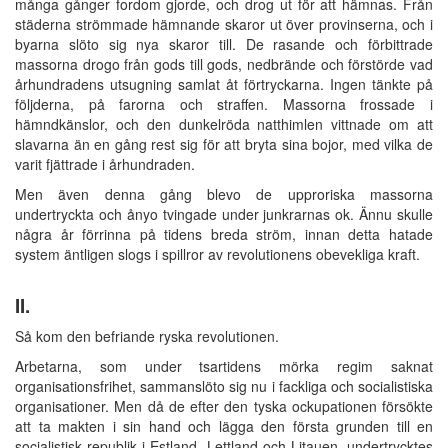
många gånger fordom gjorde, och drog ut för att hämnas. Från
städerna strömmade hämnande skaror ut över provinserna, och i
byarna slöto sig nya skaror till. De rasande och förbittrade
massorna drogo från gods till gods, nedbrände och förstörde vad
århundradens utsugning samlat åt förtryckarna. Ingen tänkte på
följderna, på farorna och straffen. Massorna frossade i
hämndkänslor, och den dunkelröda natthimlen vittnade om att
slavarna än en gång rest sig för att bryta sina bojor, med vilka de
varit fjättrade i århundraden.
Men även denna gång blevo de upproriska massorna
undertryckta och ånyo tvingade under junkrarnas ok. Ännu skulle
några år förrinna på tidens breda ström, innan detta hatade
system äntligen slogs i spillror av revolutionens obevekliga kraft.
II.
Så kom den befriande ryska revolutionen.
Arbetarna, som under tsartidens mörka regim saknat
organisationsfrihet, sammanslöto sig nu i fackliga och socialistiska
organisationer. Men då de efter den tyska ockupationen försökte
att ta makten i sin hand och lägga den första grunden till en
socialistisk republik i Estland, Lettland och Litauen, undertrycktes