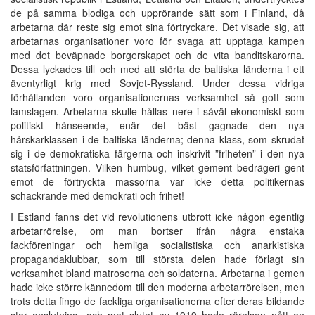
de på samma blodiga och upprörande sätt som i Finland, då
arbetarna där reste sig emot sina förtryckare. Det visade sig, att
arbetarnas organisationer voro för svaga att upptaga kampen
med det beväpnade borgerskapet och de vita banditskarorna.
Dessa lyckades till och med att störta de baltiska länderna i ett
äventyrligt krig med Sovjet-Ryssland. Under dessa vidriga
förhållanden voro organisationernas verksamhet så gott som
lamslagen. Arbetarna skulle hållas nere i såväl ekonomiskt som
politiskt hänseende, enär det bäst gagnade den nya
härskarklassen i de baltiska länderna; denna klass, som skrudat
sig i de demokratiska färgerna och inskrivit ”friheten” i den nya
statsförfattningen. Vilken humbug, vilket gement bedrägeri gent
emot de förtryckta massorna var icke detta politikernas
schackrande med demokrati och frihet!
I Estland fanns det vid revolutionens utbrott icke någon egentlig
arbetarrörelse, om man bortser ifrån några enstaka
fackföreningar och hemliga socialistiska och anarkistiska
propagandaklubbar, som till största delen hade förlagt sin
verksamhet bland matroserna och soldaterna. Arbetarna i gemen
hade icke större kännedom till den moderna arbetarrörelsen, men
trots detta fingo de fackliga organisationerna efter deras bildande
stor anslutning, och mot slutet av 1919 hade rörelsen nått en