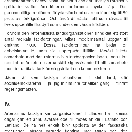
arbetsköparnas hänsynslösa motstånd och den fackliga rörelsens
splittrade krafter, äro lönerna fortfarande mycket låga. Den
genomsnittliga reallönen för yrkeslärda arbetare belöper sig till 80
proc. av förkrigslönen. Och ändå är nästan allt som räknas till
livets uppehälle lika dyrt som under den värsta kristiden.
Förutom den reformistiska landsorganisationen finns det ett stort
antal radikala fackföreningar, vilkas medlemsantal uppgår till
omkring 7,000. Dessa fackföreningar ha bildat en
enhetskommitté, som vid upprepade tillfällen försökt inleda
samarbete med den reformistiska landsorganisationen, men utan
resultat, enär reformisterna ställt sig avvisande till allt samarbete
med det radikala fackföreningsfolket och kommunisterna.
Sådan är den fackliga situationen i det land, där
socialdemokraterna — ja, jag minns inte för vilken gång — tillträtt
regeringsmakten.
IV.
Arbetarnas fackliga kamporganisationer i Litauen ha i dessa
dagar gått ett ännu svårare öde till mötes än de i Estland och
Lettland. De ha helt enkelt blivit upplösta av den fascistiska
regeringen, såsom varande fientliga mot staten och den