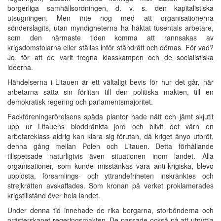
borgerliga samhällsordningen, d. v. s. den kapitalistiska
utsugningen. Men inte nog med att organisationerna
sönderslagits, utan myndigheterna ha häktat tusentals arbetare,
som den närmaste tiden komma att rannsakas av
krigsdomstolarna eller ställas inför ståndrätt och dömas. För vad?
Jo, för att de varit trogna klasskampen och de socialistiska
idéerna.
Händelserna i Litauen är ett vältaligt bevis för hur det går, när
arbetarna sätta sin förlitan till den politiska makten, till en
demokratisk regering och parlamentsmajoritet.
Fackföreningsrörelsens späda plantor hade nätt och jämt skjutit
upp ur Litauens bloddränkta jord och blivit det värn en
arbetareklass aldrig kan klara sig förutan, då kriget ånyo utbröt,
denna gång mellan Polen och Litauen. Detta förhållande
tillspetsade naturligtvis även situationen inom landet. Alla
organisationer, som kunde misstänkas vara anti-krigiska, blevo
upplösta, församlings- och yttrandefriheten inskränktes och
strejkrätten avskaffades. Som kronan på verket proklamerades
krigstillstånd över hela landet.
Under denna tid innehade de rika borgarna, storbönderna och
prästerskapet regeringsmakten. De passade också på att utnyttja