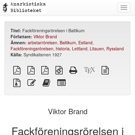
Toggl
navig
Titel:
Fackföreningsrörelsen i Baltikum
Författare:
Viktor Brand
Ämnen:
arbetarrörelsen
,
Baltikum
,
Estland
,
Fackföreningsrörelsen
,
historia
,
Lettland
,
Litauen
,
Ryssland
Källa:
Syndikalismen 1927
plain
A4
Letter
EPUB
Fristående
XeLaTeX
plain
PDF
imposed
imposed
(för
HTML
källa
text
PDF
PDF
mobila
(utskriftsvänlig)
källa
Källfiler
Redigera
Lägg
Select
enheter)
med
denna
till
individual
bilagor
text
denna
parts
text
for
i
the
Viktor Brand
bokskaparen
bookbuilder
Fackföreningsrörelsen i