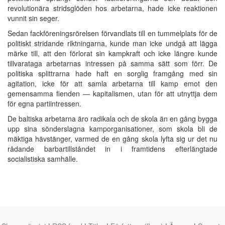
revolutionära stridsglöden hos arbetarna, hade icke reaktionen
vunnit sin seger.
Sedan fackföreningsrörelsen förvandlats till en tummelplats för de
politiskt stridande riktningarna, kunde man icke undgå att lägga
märke till, att den förlorat sin kampkraft och icke längre kunde
tillvarataga arbetarnas intressen på samma sätt som förr. De
politiska splittrarna hade haft en sorglig framgång med sin
agitation, icke för att samla arbetarna till kamp emot den
gemensamma fienden — kapitalismen, utan för att utnyttja dem
för egna partiintressen.
De baltiska arbetarna äro radikala och de skola än en gång bygga
upp sina sönderslagna kamporganisationer, som skola bli de
mäktiga hävstänger, varmed de en gång skola lyfta sig ur det nu
rådande barbartillståndet in i framtidens efterlängtade
socialistiska samhälle.