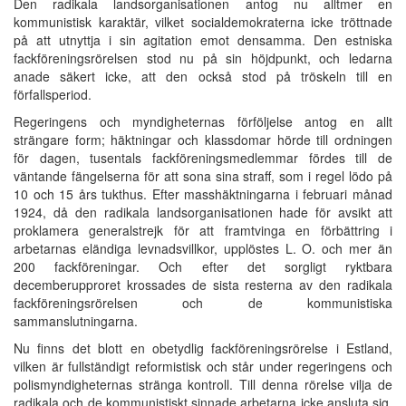
Den radikala landsorganisationen antog nu alltmer en
kommunistisk karaktär, vilket socialdemokraterna icke tröttnade
på att utnyttja i sin agitation emot densamma. Den estniska
fackföreningsrörelsen stod nu på sin höjdpunkt, och ledarna
anade säkert icke, att den också stod på tröskeln till en
förfallsperiod.
Regeringens och myndigheternas förföljelse antog en allt
strängare form; häktningar och klassdomar hörde till ordningen
för dagen, tusentals fackföreningsmedlemmar fördes till de
väntande fängelserna för att sona sina straff, som i regel lödo på
10 och 15 års tukthus. Efter masshäktningarna i februari månad
1924, då den radikala landsorganisationen hade för avsikt att
proklamera generalstrejk för att framtvinga en förbättring i
arbetarnas eländiga levnadsvillkor, upplöstes L. O. och mer än
200 fackföreningar. Och efter det sorgligt ryktbara
decemberupproret krossades de sista resterna av den radikala
fackföreningsrörelsen och de kommunistiska
sammanslutningarna.
Nu finns det blott en obetydlig fackföreningsrörelse i Estland,
vilken är fullständigt reformistisk och står under regeringens och
polismyndigheternas stränga kontroll. Till denna rörelse vilja de
radikala och de kommunistiskt sinnade arbetarna icke ansluta sig.