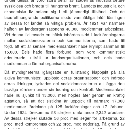
sysslolösa och bragta till hungerns brant. Landets industriella och
ekonomiska liv befann sig i ett jämmerligt tillstånd. Och de
taburetthungrande politikerna stodo vanmäktiga inför lösningen
av dessa för landet så viktiga problem. År 1921 var närmare
hälften av landsorganisationens 40,000 medlemmar arbetslösa.
Vid denna tid rasade en hätsk inbördes strid i fackföreningarna
mellan socialdemokraterna och kommunisterna, som hade till
följd, att ett år senare medlemsantalet hade krympt samman till
15,000. Dels hade flera förbund, som voro kommunistiskt
orienterade, utträtt ur landsorganisationen, och dels hade
medlemmarna lämnat organisationerna.
Då myndigheterna igångsatte en fullständig klappjakt på alla
aktiva kommunister, upplöste deras organisationer och indrogo
deras tidningar, lyckades det socialdemokraterna att lägga den
fackliga rörelsen under sin ledning och kontroll. Medlemsantalet
hade nu sjunkit till 13,000, men höjdes åter genom en kraftig
agitation, så att det sistlidna år uppgick till närmare 17,000
medlemmar fördelade på 125 fackföreningar och 17 förbund.
Under 1924 förekommo 53 strejker omfattande 2,342 arbetare.
Av dessa strejker slutade 56 proc med seger för arbetarna, 22
proc. med kompromiss och 22 proc. med nederlag. På grund av