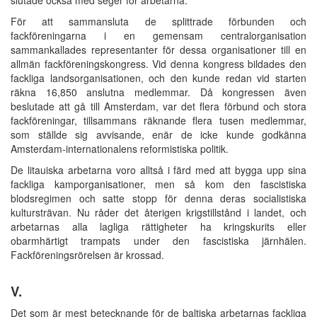
För att sammansluta de splittrade förbunden och
fackföreningarna i en gemensam centralorganisation
sammankallades representanter för dessa organisationer till en
allmän fackföreningskongress. Vid denna kongress bildades den
fackliga landsorganisationen, och den kunde redan vid starten
räkna 16,850 anslutna medlemmar. Då kongressen även
beslutade att gå till Amsterdam, var det flera förbund och stora
fackföreningar, tillsammans räknande flera tusen medlemmar,
som ställde sig avvisande, enär de icke kunde godkänna
Amsterdam-internationalens reformistiska politik.
De litauiska arbetarna voro alltså i färd med att bygga upp sina
fackliga kamporganisationer, men så kom den fascistiska
blodsregimen och satte stopp för denna deras socialistiska
kultursträvan. Nu råder det återigen krigstillstånd i landet, och
arbetarnas alla lagliga rättigheter ha kringskurits eller
obarmhärtigt trampats under den fascistiska järnhälen.
Fackföreningsrörelsen är krossad.
V.
Det som är mest betecknande för de baltiska arbetarnas fackliga