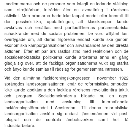
medlemmarna och de personer som intagit en ledande ställning
samt strejkförbud, inträdde åter en avmattning i rörelsens
aktivitet. Men arbetarna hade icke tappat modet eller kommit till
den pessimistiska, uppfattningen, att klasskampen kunde
avskrivas och ersättas med partipolitikernas parlamentariska
schackrande med de sociala problemen. De voro alltjämt fast
övertygade om, att deras frigörelse endast kunde ske genom
ekonomiska kamporganisationer och användandet av den direkta
aktionen. Efter ett par års rastlös strid med reaktionen och de
socialdemokratiska politikerna kunde arbetarna ännu en gång
glädja sig över, att de fackliga organisationerna vuxit sig starka
och ånyo kunde samlas till rådslag för gemensamma intressen.
Vid den allmänna fackföreningskongressen i november 1922
sprängdes landsorganisationen, enär de reformistiska ombuden
icke kunde godkänna den fackliga rörelsens revolutionära taktik
och program. Socialdemokraterna bildade nu en egen
landsorganisation med anslutning till Internationella
fackföreningsförbundet i Amsterdam. Till denna reformistiska
landsorganisation anslöto sig endast tjänstemännen vid post,
telegraf och de centrala ämbetsverken samt helt få
industriarbetare.