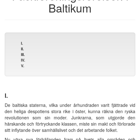
Baltikum
I.
II.
III.
IV.
V.
I.
De baltiska staterna, vilka under århundraden varit fjättrade vid
den heliga despotiens stora rike i öster, kunna räkna den ryska
revolutionen som sin moder. Junkrarna, som utgjorde den
härskande och förtryckande klassen, miste sin makt och förlorade
sitt inflytande över samhällslivet och det arbetande folket.
Nu växa nya förhållanden fram på livets alla områden och