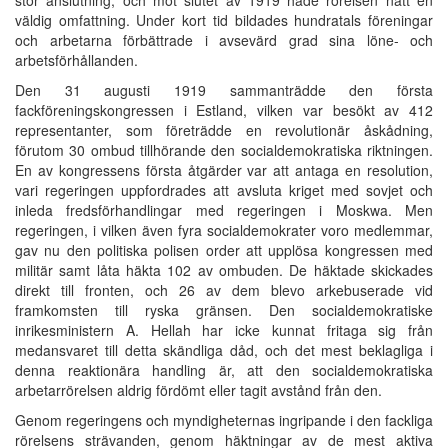
väldig omfattning. Under kort tid bildades hundratals föreningar
och arbetarna förbättrade i avsevärd grad sina löne- och
arbetsförhållanden.
Den 31 augusti 1919 sammanträdde den första
fackföreningskongressen i Estland, vilken var besökt av 412
representanter, som företrädde en revolutionär åskådning,
förutom 30 ombud tillhörande den socialdemokratiska riktningen.
En av kongressens första åtgärder var att antaga en resolution,
vari regeringen uppfordrades att avsluta kriget med sovjet och
inleda fredsförhandlingar med regeringen i Moskwa. Men
regeringen, i vilken även fyra socialdemokrater voro medlemmar,
gav nu den politiska polisen order att upplösa kongressen med
militär samt låta häkta 102 av ombuden. De häktade skickades
direkt till fronten, och 26 av dem blevo arkebuserade vid
framkomsten till ryska gränsen. Den socialdemokratiske
inrikesministern A. Hellah har icke kunnat fritaga sig från
medansvaret till detta skändliga dåd, och det mest beklagliga i
denna reaktionära handling är, att den socialdemokratiska
arbetarrörelsen aldrig fördömt eller tagit avstånd från den.
Genom regeringens och myndigheternas ingripande i den fackliga
rörelsens strävanden, genom häktningar av de mest aktiva