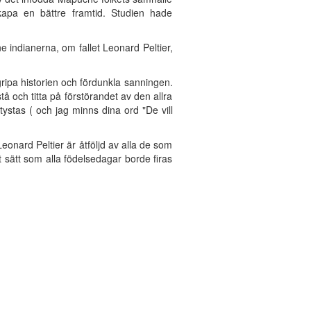
kapa en bättre framtid. Studien hade
e indianerna, om fallet Leonard Peltier,
ngripa historien och fördunkla sanningen.
å och titta på förstörandet av den allra
tystas ( och jag minns dina ord "De vill
onard Peltier är åtföljd av alla de som
t sätt som alla födelsedagar borde firas