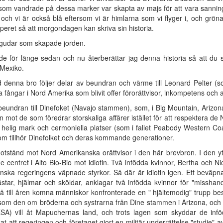
a som vandrade på dessa marker var skapta av majs för att vara sannin
t och vi är också blå eftersom vi är himlarna som vi flyger i, och gr
pperet så att morgondagen kan skriva sin historia.
u gudar som skapade jorden.
e för länge sedan och nu återberättar jag denna historia så att du 
 Mexiko.
d denna bro följer delar av beundran och värme till Leonard Pelter (
fångar i Nord Amerika som blivit offer förorättvisor, inkompetens och a
eundran till Dinefoket (Navajo stammen), som, i Big Mountain, Arizo
n mot de som föredrar storskaliga affärer istället för att respektera d
a helig mark och cermoniella platser (som i fallet Peabody Western Co
d som tillhör Dinefolket och deras kommande generationer.
tstånd mot Nord Amerikanska orättvisor i den här brevbron. I den ytt
entret i Alto Bio-Bio mot idiotin. Två infödda kvinnor, Bertha och Ni
nska regeringens väpnade styrkor. Så där är idiotin igen. Ett beväpn
star, hjälmar och sköldar, anklagar två infödda kvinnor för "missh
 två till åren komna människor konfronterade en " hjältemodig" trupp b
s som den om bröderna och systrarna från Dine stammen i Arizona, och
SA) vill åt Mapuchernas land, och trots lagen som skyddar de infö
t att regeringen och företaget gjort en militär underrättelse "studie" 