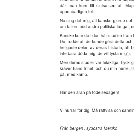
där man kom till slutsatsen att Map
uppenbarligen fel.
Nu slog det mig, att kanske gjorde det 
om fallen med andra politiska fångar, o
Kanske kom de i den här studien fram til
De trodde att de kunde göra detta och a
heligaste delen av deras historia, att 
inte bara döda mig, de vill tysta mig").
Men deras studier var felaktiga. Lyckl
kräver hans frihet, och du min herre, t
på, med kamp.
Har den äran på födelsedagen!
Vi hurrar för dig. Må rättvisa och sannin
Från bergen i sydöstra Mexiko