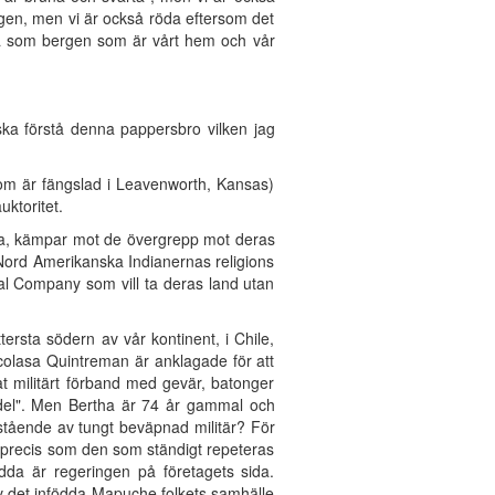
gen, men vi är också röda eftersom det
öna som bergen som är vårt hem och vår
ska förstå denna pappersbro vilken jag
som är fängslad i Leavenworth, Kansas)
uktoritet.
na, kämpar mot de övergrepp mot deras
e Nord Amerikanska Indianernas religions
al Company som vill ta deras land utan
ersta södern av vår kontinent, i Chile,
colasa Quintreman är anklagade för att
at militärt förband med gevär, batonger
andel". Men Bertha är 74 år gammal och
estående av tungt beväpnad militär? För
 precis som den som ständigt repeteras
dda är regeringen på företagets sida.
av det infödda Mapuche folkets samhälle