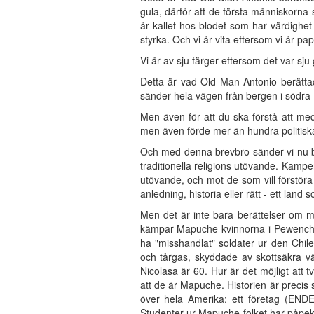
gula, därför att de första människorn
är kallet hos blodet som har värdighe
styrka. Och vi är vita eftersom vi är pa
Vi är av sju färger eftersom det var sj
Detta är vad Old Man Antonio berättad
sänder hela vägen från bergen i södra
Men även för att du ska förstå att me
men även förde mer än hundra politiska 
Och med denna brevbro sänder vi nu b
traditionella religions utövande. Kampe
utövande, och mot de som vill förstör
anledning, historia eller rätt - ett lan
Men det är inte bara berättelser om mo
kämpar Mapuche kvinnorna i Pewenche c
ha "misshandlat" soldater ur den Chile
och tårgas, skyddade av skottsäkra vä
Nicolasa är 60. Hur är det möjligt att
att de är Mapuche. Historien är preci
över hela Amerika: ett företag (ENDE
Studenter ur Mapuche folket har påpeka