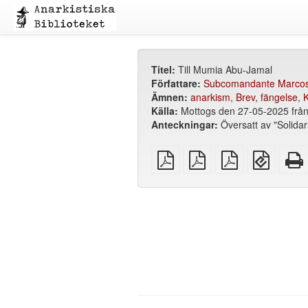
Titel:
Till Mumia Abu-Jamal
Författare:
Subcomandante Marco
Ämnen:
anarkism
,
Brev
,
fängelse
,
K
Källa:
Mottogs den 27-05-2025 från
Anteckningar:
Översatt av "Solidar
plain
A4
Letter
EPUB
PDF
imposed
imposed
(för
PDF
PDF
mobila
enheter