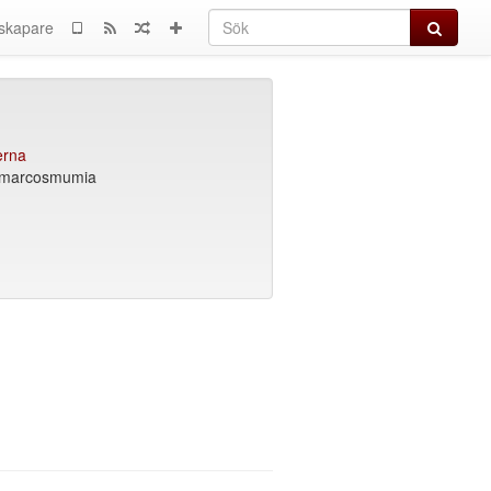
Sök
skapare
erna
es/marcosmumia