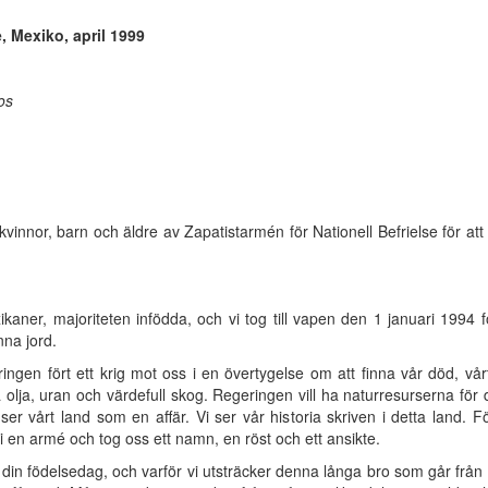
, Mexiko, april 1999
os
 kvinnor, barn och äldre av Zapatistarmén för Nationell Befrielse för at
aner, majoriteten infödda, och vi tog till vapen den 1 januari 1994 för
na jord.
en fört ett krig mot oss i en övertygelse om att finna vår död, vårt
 olja, uran och värdefull skog. Regeringen vill ha naturresurserna för de
årt land som en affär. Vi ser vår historia skriven i detta land. För att
vi en armé och tog oss ett namn, en röst och ett ansikte.
, din födelsedag, och varför vi utsträcker denna långa bro som går från b