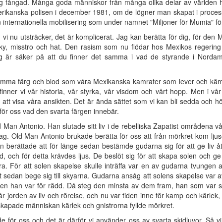
dig fångad. Många goda människor från många olika delar av världen h
rikanska polisen i december 1981, om de lögner man skapat i proces
nternationella mobilisering som under namnet "Miljoner för Mumia" förb
 vi nu utsträcker, det är komplicerat. Jag kan berätta för dig, för den M
 avsky, misstro och hat. Den rasism som nu flödar hos Mexikos regering
 Jag är säker på att du finner det samma i vad de styrande i Norda
amma färg och blod som våra Mexikanska kamrater som lever och kämp
nner vi vår historia, vår styrka, vår visdom och vårt hopp. Men i vår
tt visa våra ansikten. Det är ända sättet som vi kan bli sedda och hör
för oss vad den svarta färgen innebär.
 Man Antonio. Han slutade sitt liv i de rebelliska Zapatist områdena 
ag. Old Man Antonio brukade berätta för oss att från mörkret kom ljuse
an berättade att för länge sedan bestämde gudarna sig för att ge liv å
 och för detta krävdes ljus. De beslöt sig för att skapa solen och ge
 För att solen skapelse skulle inträffa var en av gudarna tvungen att
tt sedan bege sig till skyarna. Gudarna ansåg att solens skapelse var a
en han var för rädd. Då steg den minsta av dem fram, han som var sv
r jorden av liv och rörelse, och nu var tiden inne för kamp och kärl
kapade människan kärlek och gnistrorna fyllde mörkret.
 för oss och det är därför vi använder oss av svarta skidluvor. Så v