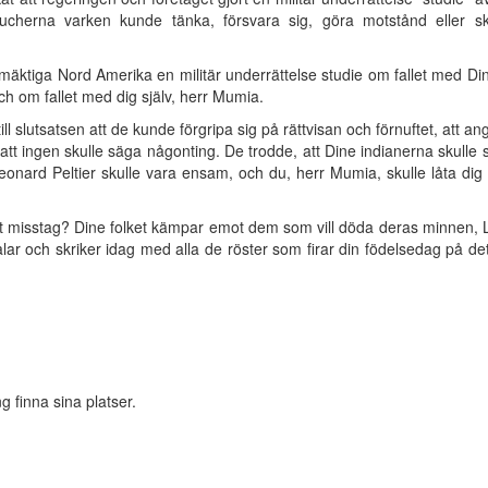
ucherna varken kunde tänka, försvara sig, göra motstånd eller s
mäktiga Nord Amerika en militär underrättelse studie om fallet med Din
ch om fallet med dig själv, herr Mumia.
l slutsatsen att de kunde förgripa sig på rättvisan och förnuftet, att a
tt ingen skulle säga någonting. De trodde, att Dine indianerna skulle st
Leonard Peltier skulle vara ensam, och du, herr Mumia, skulle låta dig 
igt misstag? Dine folket kämpar emot dem som vill döda deras minnen, Le
alar och skriker idag med alla de röster som firar din födelsedag på de
g finna sina platser.