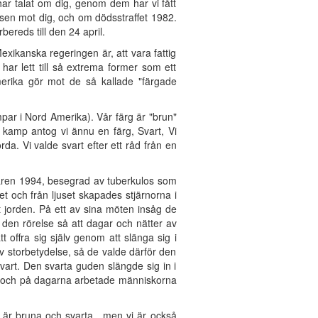
ar talat om dig, genom dem har vi fått
sen mot dig, och om dödsstraffet 1982.
ereds till den 24 april.
exikanska regeringen är, att vara fattig
 har lett till så extrema former som ett
merika gör mot de så kallade "färgade
ar i Nord Amerika). Vår färg är "brun"
 kamp antog vi ännu en färg, Svart, Vi
da. Vi valde svart efter ett råd från en
våren 1994, besegrad av tuberkulos som
t och från ljuset skapades stjärnorna i
t jorden. På ett av sina möten insåg de
 den rörelse så att dagar och nätter av
 offra sig själv genom att slänga sig i
v storbetydelse, så de valde därför den
art. Den svarta guden slängde sig in i
ek, och på dagarna arbetade människorna
i är bruna och svarta , men vi är också