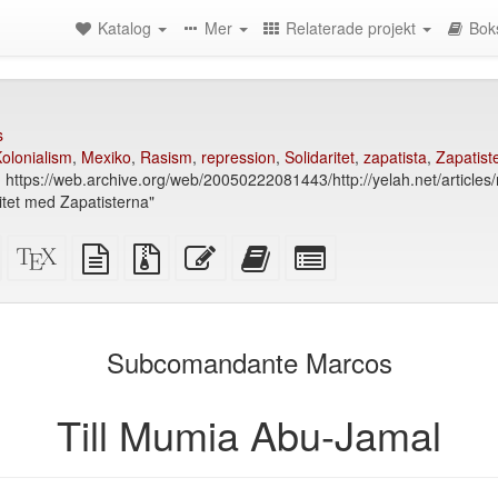
Katalog
Mer
Relaterade projekt
Bok
s
olonialism
,
Mexiko
,
Rasism
,
repression
,
Solidaritet
,
zapatista
,
Zapatist
 https://web.archive.org/web/20050222081443/http://yelah.net/articl
itet med Zapatisterna"
Fristående
XeLaTeX
plain
Källfiler
Redigera
Lägg
Select
HTML
källa
text
med
denna
till
individual
(utskriftsvänlig)
källa
bilagor
text
denna
parts
)
text
for
i
the
Subcomandante Marcos
bokskaparen
bookbuilder
Till Mumia Abu-Jamal