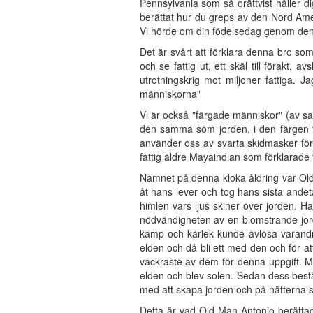
Pennsylvania som så orättvist håller 
berättat hur du greps av den Nord Ame
Vi hörde om din födelsedag genom den i
Det är svårt att förklara denna bro som
och se fattig ut, ett skäl till förakt,
utrotningskrig mot miljoner fattiga.
människorna"
Vi är också "färgade människor" (av s
den samma som jorden, i den färgen fi
använder oss av svarta skidmasker för a
fattig äldre Mayaindian som förklarade 
Namnet på denna kloka åldring var Old
åt hans lever och tog hans sista andet
himlen vars ljus skiner över jorden. H
nödvändigheten av en blomstrande jord,
kamp och kärlek kunde avlösa varandra.
elden och då bli ett med den och för a
vackraste av dem för denna uppgift. M
elden och blev solen. Sedan dess bestå
med att skapa jorden och på nätterna s
Detta är vad Old Man Antonio berättade