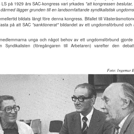
s LS på 1929 års SAC-kongress vari yrkades
"att kongressen beslutar,
därmed lägger grunden till en landsomfattande syndikalistisk ungdoms
llertid bildats långt före denna kongress. Bifallet till Västeråsmotion
fasta på att SAC
"sanktionerat"
bildandet av ett ungdomsförbund och 
 medlemmarna unga och något behov av ett ungdomsförbund gjorde s
gen Syndikalisten (föregångaren till Arbetaren) varefter den de