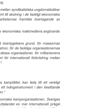
ng:
 mellan syndikalistiska ungdomsklubbar
till skolning i de fackligt ekonomiska
arbetarnas framtida övertagande av
 de ekonomiska maktmedlens avgörande
på övertygelsens grund, för massornas
tron, för de fackliga organisationernas
dessa organisationer, för militarismens
för internationell förbrödring mellan
".
ampfältet, kan leda till ett verkligt
 ett tvångsinstrument i den besittande
en."
konomiska kamporganisationen, Sveriges
uttalandet en mer internationell prägel