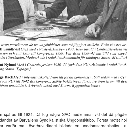
an spåras till 1924. Då tog några SAC-medlemmar vid det då pågåe
 bildandet av Bärvallens Syndikalistiska Ungdomsklubb. Första mötet höll
ar varför man överhuvudtaget bildade en ungdomsorganisation; 