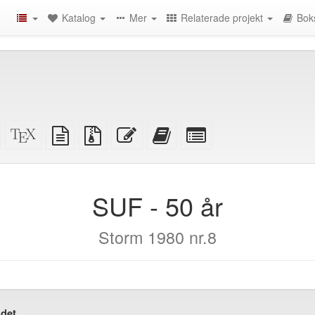
Katalog
Mer
Relaterade projekt
Bok
Fristående
XeLaTeX
plain
Källfiler
Redigera
Lägg
Select
HTML
källa
text
med
denna
till
individual
(utskriftsvänlig)
källa
bilagor
text
denna
parts
)
text
for
i
the
SUF - 50 år
bokskaparen
bookbuilder
Storm 1980 nr.8
det