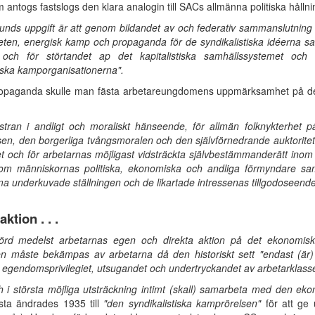
 antogs fastslogs den klara analogin till SACs allmänna politiska hållni
unds uppgift är att genom bildandet av och federativ sammanslutning
en, energisk kamp och propaganda för de syndikalistiska idéerna samt 
och för störtandet ap det kapitalistiska samhällssystemet och 
ka kamporganisationerna".
g propaganda skulle man fästa arbetareungdomens uppmärksamhet på
ostran i andligt och moraliskt hänseende, för allmän folknykterhet 
lsen, den borgerliga tvångsmoralen och den självförnedrande auktoritets
et och för arbetarnas möjligast vidsträckta självbestämmanderätt inom 
m människornas politiska, ekonomiska och andliga förmyndare samt 
underkuvade ställningen och de likartade intressenas tillgodoseende
tion . . .
förd medelst arbetarnas egen och direkta aktion på det ekonomiska k
aten måste bekämpas av arbetarna då den historiskt sett "endast (är)
av egendomsprivilegiet, utsugandet och undertryckandet av arbetarklass
och i största möjliga utsträckning intimt (skall) samarbeta med den e
sta ändrades 1935 till
"den syndikalistiska kamprörelsen"
för att ge 