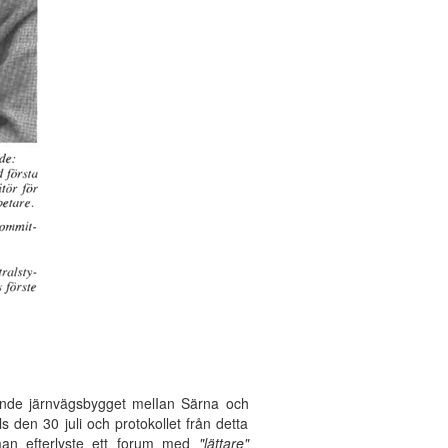
nde järnvägsbygget melIan Särna och
s den 30 juli och protokollet från detta
man efterlyste ett forum med
"lättare"