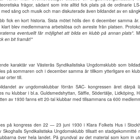
eoretiska frågor, sådant som inte alltid fick plats på de ordinarie
s med sång och musik och man diskuterade även bildandet av en sångk
bb fick en kort historia. Sista mötet hölls den 6 december samma år.
 klart blev medlemmarna arbetslösa och avreste från platsen. Protokol
mraterna eventuellt får möjlighet att bilda en klubb på annan plats"
. M
k en bit framåt!"
de karaktär var Västerås Syndikalistiska Ungdomsklubb som bildades
es på sommaren och i december samma år tillkom ytterligare en klubb,
 orter till.
 bildandet av ungdomsklubbar förrän SAC- kongressen året därpå l
s nu klubbar i bl.a. Guldsmedshyttan, Säffle, Södertälje, Lidköping, Hä
itten av 1930 fanns ett 20-tal klubbar med tillsammans ca 600 medlem
des på kongress den 22 — 23 juni 1930 i Klara Folkets Hus i Stoc
Skoghalls Syndikalistiska Ungdomsklubb tillsatt en stadgekommitté m
lubbarna över hela landet. På grundval av det material som kom in 