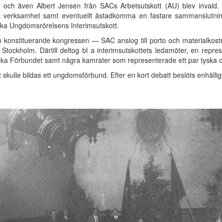
er och även Albert Jensen från SACs Arbetsutskott (AU) blev invald.
ns verksamhet samt eventuellt åstadkomma en fastare sammanslutni
iska Ungdomsrörelsens Interimsutskott.
den konstituerande kongressen — SAC anslog till porto och materialkost
 Stockholm. Därtill deltog bl a interimsutskottets ledamöter, en rep
iska Förbundet samt några kamrater som representerade ett par tyska o
kulle bildas ett ungdomsförbund. Efter en kort debatt beslöts enhälligt 