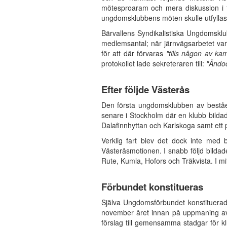
mötesproaram och mera diskussion i t
ungdomsklubbens möten skulle utfylla
Bärvallens Syndikalistiska Ungdomsklu
medlemsantal; när järnvägsarbetet var
för att där förvaras
"tills någon av ka
protokollet lade sekreteraren till:
"Ändoc
Efter följde Västerås
Den första ungdomsklubben av beståen
senare i Stockholm där en klubb bildad
Dalafinnhyttan och Karlskoga samt ett par
Verklig fart blev det dock inte med
Västeråsmotionen. I snabb följd bildade
Rute, Kumla, Hofors och Träkvista. I m
Förbundet konstitueras
Själva Ungdomsförbundet konstituera
november året innan på uppmaning av 
förslag till gemensamma stadgar för k