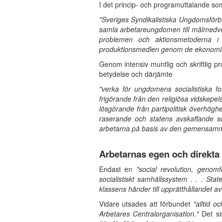
I det princip- och programuttalande som
"Sveriges Syndikalistiska Ungdomsförb
samla arbetareungdomen till målmedvet
problemen och aktionsmetoderna i 
produktionsmedlen genom de ekonomis
Genom intensiv muntlig och skriftli
betydelse och därjämte
"verka för ungdomens socialistiska f
frigörande från den religiösa vidskepe
lösgörande från partipolitisk överhögh
raserande och statens avskaffande so
arbetarna på basis av den gemensamma 
Arbetarnas egen och direkta ak
Endast en
"social revolution, genom
socialistiskt samhällssystem . . . St
klassens händer till upprätthållandet 
Vidare utsades att förbundet
"alltid 
Arbetares Centralorganisation."
Det si