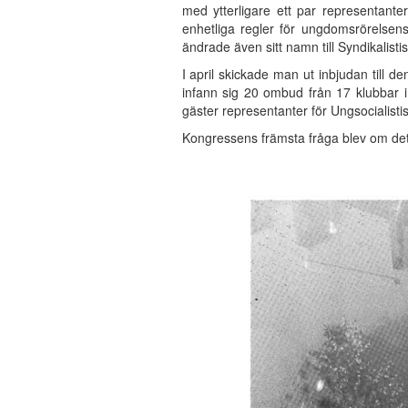
med ytterligare ett par representant
enhetliga regler för ungdomsrörelse
ändrade även sitt namn till Syndikalist
I april skickade man ut inbjudan till 
infann sig 20 ombud från 17 klubbar i
gäster representanter för Ungsocialist
Kongressens främsta fråga blev om det s