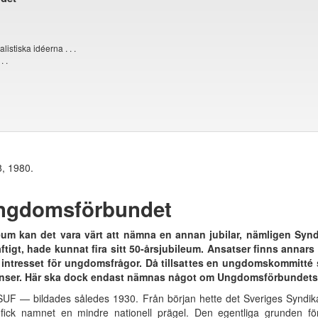
stiska idéerna . . .
. .
8, 1980.
Ungdomsförbundet
leum kan det vara värt att nämna en annan jubilar, nämligen Sy
ftigt, hade kunnat fira sitt 50-årsjubileum. Ansatser finns annars äv
intresset för ungdomsfrågor. Då tillsattes en ungdomskommitté
enser. Här ska dock endast nämnas något om Ungdomsförbundets 
SUF — bildades således 1930. Från början hette det Sveriges Syndi
ick namnet en mindre nationell prägel. Den egentliga grunden fö