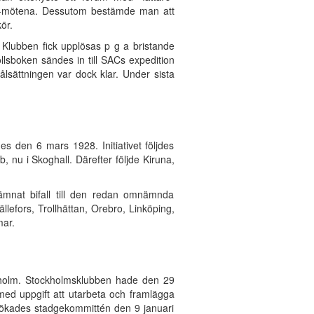
 LS-mötena. Dessutom bestämde man att
ör.
 Klubben fick upplösas p g a bristande
lsboken sändes in till SACs expedition
ålsättningen var dock klar. Under sista
 den 6 mars 1928. Initiativet följdes
 nu i Skoghall. Därefter följde Kiruna,
ämnat bifall till den redan omnämnda
llefors, Trollhättan, Orebro, Linköping,
mar.
kholm. Stockholmsklubben hade den 29
ed uppgift att utarbeta och framlägga
utökades stadgekommittén den 9 januari