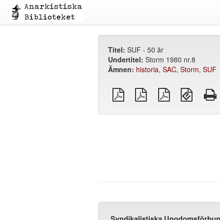
Titel:
SUF - 50 år
Undertitel:
Storm 1980 nr.8
Ämnen:
historia
,
SAC
,
Storm
,
SUF
plain
A4
Letter
EPUB
PDF
imposed
imposed
(för
PDF
PDF
mobila
enheter
Syndikalistiska Ungdomsförbun