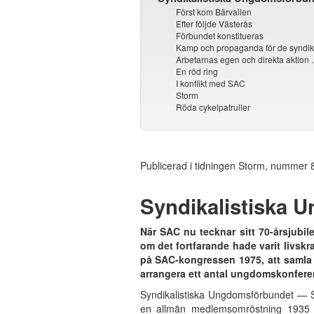
Först kom Bärvallen
Efter följde Västerås
Förbundet konstitueras
Kamp och propaganda för de syndikali
Arbetarnas egen och direkta aktion . 
En röd ring
I konflikt med SAC
Storm
Röda cykelpatruller
Publicerad i tidningen Storm, nummer 
Syndikalistiska 
När SAC nu tecknar sitt 70-årsjubi
om det fortfarande hade varit livskra
på SAC-kongressen 1975, att samla 
arrangera ett antal ungdomskonfer
Syndikalistiska Ungdomsförbundet — 
en allmän medlemsomröstning 1935 f