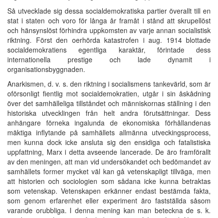
Så utvecklade sig dessa socialdemokratiska partier överallt till en
stat i staten och voro för långa år framåt i stånd att skrupellöst
och hänsynslöst förhindra uppkomsten av varje annan socialistisk
riktning. Först den oerhörda katastrofen i aug. 1914 blottade
socialdemokratiens egentliga karaktär, förintade dess
internationella prestige och lade dynamit i
organisationsbyggnaden.
Anarkismen, d. v. s. den riktning i socialismens tankevärld, som är
oförsonligt fientlig mot socialdemokratien, utgår i sin åskådning
över det samhälleliga tillståndet och människornas ställning i den
historiska utvecklingen från helt andra förutsättningar. Dess
anhängare förneka ingalunda de ekonomiska förhållandenas
mäktiga inflytande på samhällets allmänna utveckingsprocess,
men kunna dock icke ansluta sig den ensidiga och fatalistiska
uppfattning, Marx i detta avseende lancerade. De äro framförallt
av den meningen, att man vid undersökandet och bedömandet av
samhällets former mycket väl kan gå vetenskapligt tillväga, men
att historien och sociologien som sådana icke kunna betraktas
som vetenskap. Vetenskapen erkänner endast bestämda fakta,
som genom erfarenhet eller experiment äro fastställda såsom
varande orubbliga. I denna mening kan man beteckna de s. k.