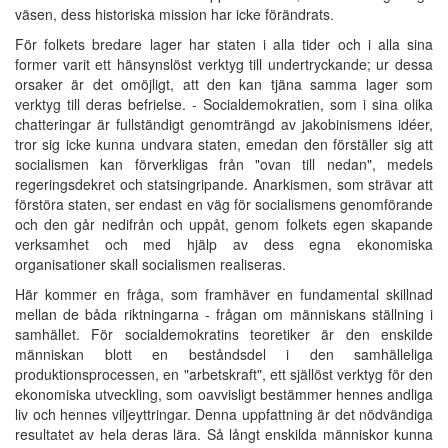
väsen, dess historiska mission har icke förändrats.
För folkets bredare lager har staten i alla tider och i alla sina
former varit ett hänsynslöst verktyg till undertryckande; ur dessa
orsaker är det omöjligt, att den kan tjäna samma lager som
verktyg till deras befrielse. - Socialdemokratien, som i sina olika
chatteringar är fullständigt genomträngd av jakobinismens idéer,
tror sig icke kunna undvara staten, emedan den förställer sig att
socialismen kan förverkligas från "ovan till nedan", medels
regeringsdekret och statsingripande. Anarkismen, som strävar att
förstöra staten, ser endast en väg för socialismens genomförande
och den går nedifrån och uppåt, genom folkets egen skapande
verksamhet och med hjälp av dess egna ekonomiska
organisationer skall socialismen realiseras.
Här kommer en fråga, som framhäver en fundamental skillnad
mellan de båda riktningarna - frågan om människans ställning i
samhället. För socialdemokratins teoretiker är den enskilde
människan blott en beståndsdel i den samhälleliga
produktionsprocessen, en "arbetskraft", ett själlöst verktyg för den
ekonomiska utveckling, som oavvisligt bestämmer hennes andliga
liv och hennes viljeyttringar. Denna uppfattning är det nödvändiga
resultatet av hela deras lära. Så långt enskilda människor kunna