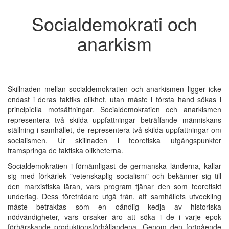
Socialdemokrati och
anarkism
Skillnaden mellan socialdemokratien och anarkismen ligger icke
endast i deras taktiks olikhet, utan måste i första hand sökas i
principiella motsättningar. Socialdemokratien och anarkismen
representera två skilda uppfattningar beträffande människans
ställning i samhället, de representera två skilda uppfattningar om
socialismen. Ur skillnaden i teoretiska utgångspunkter
framspringa de taktiska olikheterna.
Socialdemokratien i förnämligast de germanska länderna, kallar
sig med förkärlek "vetenskaplig socialism" och bekänner sig till
den marxistiska läran, vars program tjänar den som teoretiskt
underlag. Dess företrädare utgå från, att samhällets utveckling
måste betraktas som en oändlig kedja av historiska
nödvändigheter, vars orsaker äro att söka i de i varje epok
förhärskande produktionsförhållandena. Genom den fortgående