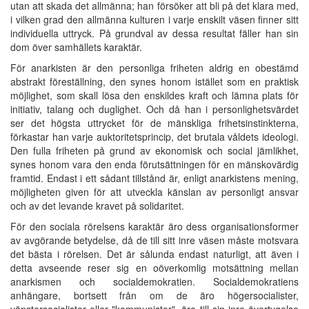
utan att skada det allmänna; han försöker att bli på det klara med,
i vilken grad den allmänna kulturen i varje enskilt väsen finner sitt
individuella uttryck. På grundval av dessa resultat fäller han sin
dom över samhällets karaktär.
För anarkisten är den personliga friheten aldrig en obestämd
abstrakt föreställning, den synes honom istället som en praktisk
möjlighet, som skall lösa den enskildes kraft och lämna plats för
initiativ, talang och duglighet. Och då han i personlighetsvärdet
ser det högsta uttrycket för de mänskliga frihetsinstinkterna,
förkastar han varje auktoritetsprincip, det brutala våldets ideologi.
Den fulla friheten på grund av ekonomisk och social jämlikhet,
synes honom vara den enda förutsättningen för en mänskovärdig
framtid. Endast i ett sådant tillstånd är, enligt anarkistens mening,
möjligheten given för att utveckla känslan av personligt ansvar
och av det levande kravet på solidaritet.
För den sociala rörelsens karaktär äro dess organisationsformer
av avgörande betydelse, då de till sitt inre väsen måste motsvara
det bästa i rörelsen. Det är sålunda endast naturligt, att även i
detta avseende reser sig en oöverkomlig motsättning mellan
anarkismen och socialdemokratien. Socialdemokratiens
anhängare, bortsett från om de äro högersocialister,
vänstersocialister eller "kommunister", äro till sin inre övertygelse