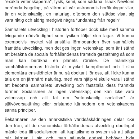
"exakta vetenskaperna", fysik, kemi, som sådana. Isaak Newtons
berömda tyngdlag, på vilken all vår astronomis beräkningar vilar,
är en vetenskaplig, en naturlag, eftersom den städse visat sig
vara riktig och aldrig medgivit några "undantag från regeln".
Samhällets utveckling i historien fortlöper dock icke med samma
tvingande nödvändighet som fysiken följer sina lagar. Vi kunna
exempelvis mycket väl anställa förmodanden över samhällets
framtida utveckling, men det ges ingen vetenskap, som är i stånd
att beräkna de sociala förhållandenas framtida gestaltning så som
man kan beräkna en planets rörelse. De mänskliga
samhällsformernas historia är mycket komplicerad och i sina
elementära enskildheter ännu så obekant för oss, att i icke kunna
tala om en järnhård naturlag, med vars hjälp vi skulle vara i stånd
att bedöma samhällets utveckling och fastställa dess framtida
former. Socialismen är ingen vetenskap; den kan icke vara
vetenskap och allt tal om "vetenskaplig socialism" är
självöversakttning eller bristande kännedom om vetenskapens
sanna principer.
Bekännaren av den anarkistiska världsåskådningen delar icke
den tron, att de ekonomiska förhållandenas utveckling obetingat
måste leda till socialismen, att kapitalismens system så att säga
bär kärnan i sig och man sålunda endast behöver bida