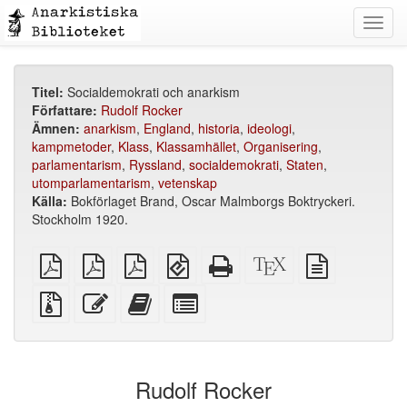
Toggl
navig
Titel:
Socialdemokrati och anarkism
Författare:
Rudolf Rocker
Ämnen:
anarkism
,
England
,
historia
,
ideologi
,
kampmetoder
,
Klass
,
Klassamhället
,
Organisering
,
parlamentarism
,
Ryssland
,
socialdemokrati
,
Staten
,
utomparlamentarism
,
vetenskap
Källa:
Bokförlaget Brand, Oscar Malmborgs Boktryckeri.
Stockholm 1920.
plain
A4
Letter
EPUB
Fristående
XeLaTeX
plain
PDF
imposed
imposed
(för
HTML
källa
text
PDF
PDF
mobila
(utskriftsvänlig)
källa
Källfiler
Redigera
Lägg
Select
enheter)
med
denna
till
individual
bilagor
text
denna
parts
text
for
i
the
Rudolf Rocker
bokskaparen
bookbuilder