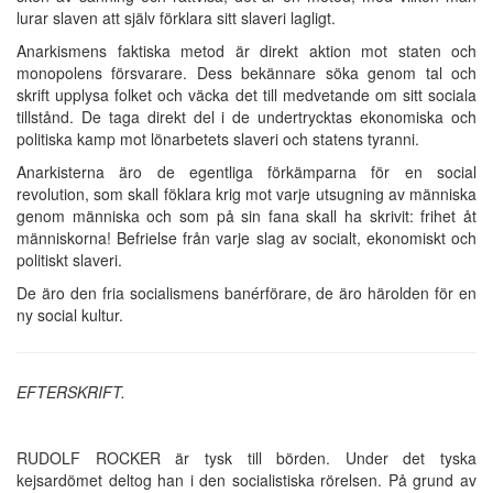
lurar slaven att själv förklara sitt slaveri lagligt.
Anarkismens faktiska metod är direkt aktion mot staten och
monopolens försvarare. Dess bekännare söka genom tal och
skrift upplysa folket och väcka det till medvetande om sitt sociala
tillstånd. De taga direkt del i de undertrycktas ekonomiska och
politiska kamp mot lönarbetets slaveri och statens tyranni.
Anarkisterna äro de egentliga förkämparna för en social
revolution, som skall föklara krig mot varje utsugning av människa
genom människa och som på sin fana skall ha skrivit: frihet åt
människorna! Befrielse från varje slag av socialt, ekonomiskt och
politiskt slaveri.
De äro den fria socialismens banérförare, de äro härolden för en
ny social kultur.
EFTERSKRIFT.
RUDOLF ROCKER är tysk till börden. Under det tyska
kejsardömet deltog han i den socialistiska rörelsen. På grund av