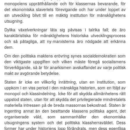
monopolens upprätthållande och för klassernas bevarande, för
det ekonomiska slaveriets förevigande och har under loppet av
sin utveckling blivit till en mäktig institution för mänsklighetens
utsugning.
Dylika växelverkningar låta sig påvisas i talrika fall; de äro
karaktäristiska för mänsklighetens historiska utvecklingsprocess
och så påtagliga, att ny-marxisterna äro nödgade att erkänna
dem.
Om den politiska maktens erövring synes socialdemokratien som
den viktigaste uppgiften och vilken måste föregå socialismens
förverkligande, så är för anarkismen avskaffandet av varje politisk
makt av avgörande betydelse.
Staten är icke en villkorlig inrättning, utan en institution, som
uppkom i en viss period i den mänskliga historien, som en följd av
monopol och klassindelning. Icke för att skydda allmänhetens rätt
uppstod staten, utan för att skydda det privilegierade mindretalets
materiella intressen på de breda massornas bekostnad. Staten är
ingenting annat än den besittande klassens politiska agent, det
organiserade våld, som sammanhåller den ekonomiska
utsugningens system och det politiska klassherraväldet. Dess
former har under historiens lopp förändrats, men dess egentliga