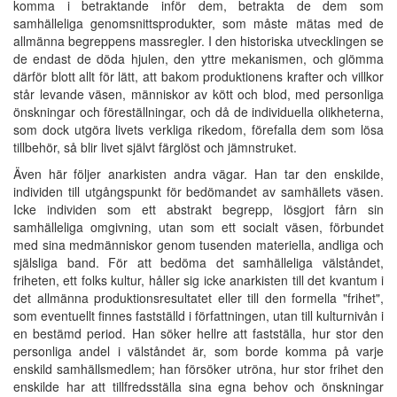
komma i betraktande inför dem, betrakta de dem som
samhälleliga genomsnittsprodukter, som måste mätas med de
allmänna begreppens massregler. I den historiska utvecklingen se
de endast de döda hjulen, den yttre mekanismen, och glömma
därför blott allt för lätt, att bakom produktionens krafter och villkor
står levande väsen, människor av kött och blod, med personliga
önskningar och föreställningar, och då de individuella olikheterna,
som dock utgöra livets verkliga rikedom, förefalla dem som lösa
tillbehör, så blir livet självt färglöst och jämnstruket.
Även här följer anarkisten andra vägar. Han tar den enskilde,
individen till utgångspunkt för bedömandet av samhällets väsen.
Icke individen som ett abstrakt begrepp, lösgjort fårn sin
samhälleliga omgivning, utan som ett socialt väsen, förbundet
med sina medmänniskor genom tusenden materiella, andliga och
själsliga band. För att bedöma det samhälleliga välståndet,
friheten, ett folks kultur, håller sig icke anarkisten till det kvantum i
det allmänna produktionsresultatet eller till den formella "frihet",
som eventuellt finnes fastställd i författningen, utan till kulturnivån i
en bestämd period. Han söker hellre att fastställa, hur stor den
personliga andel i välståndet är, som borde komma på varje
enskild samhällsmedlem; han försöker utröna, hur stor frihet den
enskilde har att tillfredsställa sina egna behov och önskningar