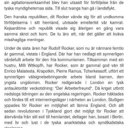
sin agitationsverksamhet blev han utsastt för förföljelse från de
tyska myndigheternas sida. Till slut tvangs han gå i landsflykt.
Den franska republiken, dit Rocker vände sig för att undkomma
förföljelserna i sitt hemland, utvisade emellertid vår kamrat.
Kejsardöme och republik visade sig återigen en gång vara
samma skrot och korn. De tu äro ett, när det gäller att kväva
misshagliga meningar.
Under de sista åren har Rudolf Rocker, som nu är närmare femtio
år gammal, vistats i England. Där har han nedlagt ett synnerligen
värdefullt arbete för den fria kommunismen. Tillsammsn med sin
hustru, Milli Witkopfh, har Rocker, som är gammal god vän till
Enrico Malatesta, Krapotkin, Pierre Ramus, Tcherkessoff, utfört ett
synnerligen välsignelsebringande arbete bland barnen, den
yngsta ungdomen. Rocker redigerade i London en tysk
antiauktoritär veckotidning: "Der Arbeiterfreund". Då kriget utbröt
nedslogs tidningen av den engelska regeringen. Rocker häktades
och fördes till ett interneringsläger i närheten av London. Slutligen
yppades för Rocker en möjlighet att lämna England. Och allt
sedan revolutionen i Tyskland gjort det möjligt för Rocker att
återvända från sitt exil till hemlandet, deltager han, bosatt i Berlin,
med liv och lust i de tyska anarkistiska och syndikalistiska
rörelserna.