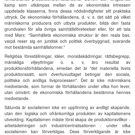
kamp som utkämpas mellan de av ekonomiska intressen
uppdelade klasserna, finna dessa nödvändigheter sitt praktiska
uttryck. De ekonomiska förhållandena, d. v. s. det sätt på vilket
människorna producera och utbyta produkter, bilda den fasta
grundvalen för alla övriga samhällsföreteelser eller, för att tala
med Marx: "Samhällets ekonomiska struktur är den reala bas,
varpå reser sig en juridisk och politisk överbyggnad, svarande
mot bestämda samhällsformer."
Religiösa föreställningar, idéer, moralåskådningar, rättsbegrepp,
mänskliga viljeyttringar o. s. v, äro resultat av
produktionsförhållandena, emedan det är "det materiella livets
produktionssätt, som
överhuvudtaget
betingar den sociala,
politiska och andliga livsprocessen". Det är icke människans
medvetande, som formar de förhållanden under vilka hon lever,
utan omvänt: de ekonomiska förhållandena bestämma hennes
medvetande.
Sålunda är socialismen icke en uppfinning av andligt skapande,
utan den logiska och ofrånkomliga produkten av kapitalismens
utveckling. Kapitalismen måste först skapa de produktionsvillkor -
arbetsdelningen och industricentralisationen - under vilka
socialismen kan förverkligas. Dess förverkligande är icke