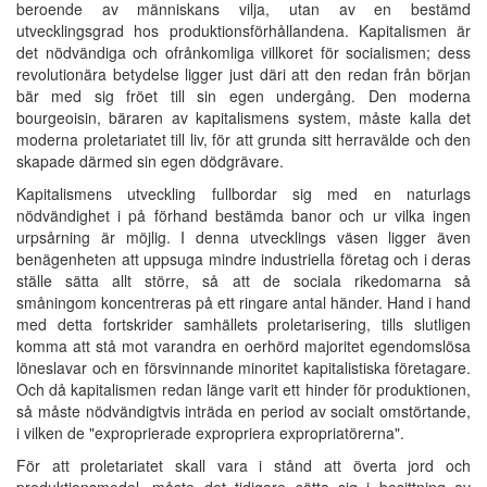
beroende av människans vilja, utan av en bestämd
utvecklingsgrad hos produktionsförhållandena. Kapitalismen är
det nödvändiga och ofrånkomliga villkoret för socialismen; dess
revolutionära betydelse ligger just däri att den redan från början
bär med sig fröet till sin egen undergång. Den moderna
bourgeoisin, bäraren av kapitalismens system, måste kalla det
moderna proletariatet till liv, för att grunda sitt herravälde och den
skapade därmed sin egen dödgrävare.
Kapitalismens utveckling fullbordar sig med en naturlags
nödvändighet i på förhand bestämda banor och ur vilka ingen
urpsårning är möjlig. I denna utvecklings väsen ligger även
benägenheten att uppsuga mindre industriella företag och i deras
ställe sätta allt större, så att de sociala rikedomarna så
småningom koncentreras på ett ringare antal händer. Hand i hand
med detta fortskrider samhällets proletarisering, tills slutligen
komma att stå mot varandra en oerhörd majoritet egendomslösa
löneslavar och en försvinnande minoritet kapitalistiska företagare.
Och då kapitalismen redan länge varit ett hinder för produktionen,
så måste nödvändigtvis inträda en period av socialt omstörtande,
i vilken de "exproprierade expropriera expropriatörerna".
För att proletariatet skall vara i stånd att överta jord och
produktionsmedel, måste det tidigare sätta sig i besittning av