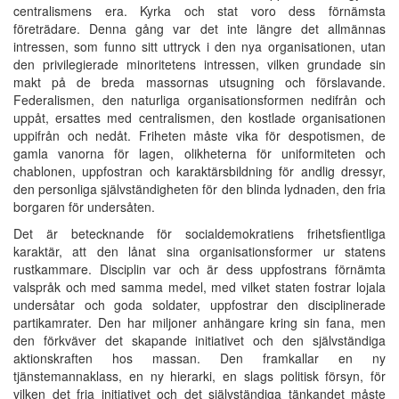
centralismens era. Kyrka och stat voro dess förnämsta
företrädare. Denna gång var det inte längre det allmännas
intressen, som funno sitt uttryck i den nya organisationen, utan
den privilegierade minoritetens intressen, vilken grundade sin
makt på de breda massornas utsugning och förslavande.
Federalismen, den naturliga organisationsformen nedifrån och
uppåt, ersattes med centralismen, den kostlade organisationen
uppifrån och nedåt. Friheten måste vika för despotismen, de
gamla vanorna för lagen, olikheterna för uniformiteten och
chablonen, uppfostran och karaktärsbildning för andlig dressyr,
den personliga självständigheten för den blinda lydnaden, den fria
borgaren för undersåten.
Det är betecknande för socialdemokratiens frihetsfientliga
karaktär, att den lånat sina organisationsformer ur statens
rustkammare. Disciplin var och är dess uppfostrans förnämta
valspråk och med samma medel, med vilket staten fostrar lojala
undersåtar och goda soldater, uppfostrar den disciplinerade
partikamrater. Den har miljoner anhängare kring sin fana, men
den förkväver det skapande initiativet och den självständiga
aktionskraften hos massan. Den framkallar en ny
tjänstemannaklass, en ny hierarki, en slags politisk försyn, för
vilken det fria initiativet och det självständiga tänkandet måste