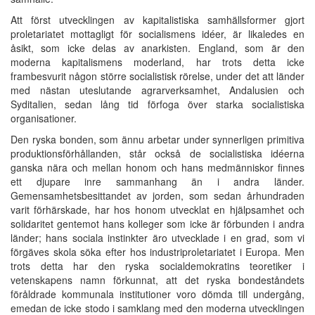
Att först utvecklingen av kapitalistiska samhällsformer gjort
proletariatet mottagligt för socialismens idéer, är likaledes en
åsikt, som icke delas av anarkisten. England, som är den
moderna kapitalismens moderland, har trots detta icke
frambesvurit någon större socialistisk rörelse, under det att länder
med nästan uteslutande agrarverksamhet, Andalusien och
Syditalien, sedan lång tid förfoga över starka socialistiska
organisationer.
Den ryska bonden, som ännu arbetar under synnerligen primitiva
produktionsförhållanden, står också de socialistiska idéerna
ganska nära och mellan honom och hans medmänniskor finnes
ett djupare inre sammanhang än i andra länder.
Gemensamhetsbesittandet av jorden, som sedan århundraden
varit förhärskade, har hos honom utvecklat en hjälpsamhet och
solidaritet gentemot hans kolleger som icke är förbunden i andra
länder; hans sociala instinkter äro utvecklade i en grad, som vi
förgäves skola söka efter hos industriproletariatet i Europa. Men
trots detta har den ryska socialdemokratins teoretiker i
vetenskapens namn förkunnat, att det ryska bondeståndets
föråldrade kommunala institutioner voro dömda till undergång,
emedan de icke stodo i samklang med den moderna utvecklingen