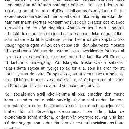
mognadstiden då kärnan spränger hölstret. Han ser i denna tro
ingenting annat än den religiösa fatalismens överflyttande till det
ekonomiska området och menar att den är lika farlig, emedan den
hämmar människornas verksamhetslust och ersätter det levande
intresset med en död dogmtro. Anarkister ser i den moderna
arbetsfördelningen och industricentralisationen icke några villkor,
som måste leda till socialismen, utan hellre då den kapitalistiska
utsugningens egna villkor, och dessa stå i den skarpaste motsats
till socialismen. Väl kan den ekonomiska utvecklingen föra oss till
nya faser av samhällelig existens, men den kan lika väl föra oss
till kulturens undergång. Världskrigets fruktansvärda katastrof
talar i detta stycke ett tydligt språk för alla, som ha öron för att
höra. Lyckas det icke Europas folk, att ur detta kaos arbeta sig
fram till högre former av samhällskultur, så är ingen profet i stånd
att förutsäga, till vilken avgrund vi nästa gång drivas.
Nej, socialismen skall icke komma till oss, emedan den måste
komma med en naturmakts oavislighet; den skall endast komma,
om människorna äro besjälade av socialismen och uppbjuda alla
krafter för att förverkliga densamma. Icke tiden, icke de
ekonomiska förhållandena, endast vår övertygelse, vår vilja kan
slå den brygga, som leder från löneslaveriet till socialismens friare
samhälle.