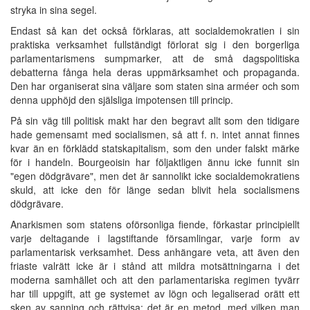
stryka in sina segel.
Endast så kan det också förklaras, att socialdemokratien i sin
praktiska verksamhet fullständigt förlorat sig i den borgerliga
parlamentarismens sumpmarker, att de små dagspolitiska
debatterna fånga hela deras uppmärksamhet och propaganda.
Den har organiserat sina väljare som staten sina arméer och som
denna upphöjd den själsliga impotensen till princip.
På sin väg till politisk makt har den begravt allt som den tidigare
hade gemensamt med socialismen, så att f. n. intet annat finnes
kvar än en förklädd statskapitalism, som den under falskt märke
för i handeln. Bourgeoisin har följaktligen ännu icke funnit sin
"egen dödgrävare", men det är sannolikt icke socialdemokratiens
skuld, att icke den för länge sedan blivit hela socialismens
dödgrävare.
Anarkismen som statens oförsonliga fiende, förkastar principiellt
varje deltagande i lagstiftande församlingar, varje form av
parlamentarisk verksamhet. Dess anhängare veta, att även den
friaste valrätt icke är i stånd att mildra motsättningarna i det
moderna samhället och att den parlamentariska regimen tyvärr
har till uppgift, att ge systemet av lögn och legaliserad orätt ett
sken av sanning och rättvisa; det är en metod, med vilken man