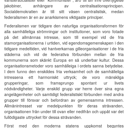
jakobiner, anhängare av centralisationsprincipen.
Socialdemokratien är till sitt väsen centralistisk, medan
federalismen är en av anarkismens viktigaste principer.
Federalismen var tidigare den naturliga organisationsformen för
alla samhälleliga strömningar och institutioner, som voro fotade
på det allmännas intresse, som till exempel vid de fria
stamorganisationerna i urtiden, vid egendomsgemenskapen i den
tidigare medeltiden, vid hantverkarnas gilleorganisationer i de fria
städerna och vid de federativa förbunden mellan de fria
kommunerna som skänkt Europa en så underbar kultur. Dessa
organisationsmetoder voro samhälleiga i ordets sanna betydelse.
I dem funno den enskildes fria verksamhet och de samhälleliga
intressena ett harmoniskt uttryck; de voro mänskliga
grupperingar, som framsprungo spontant ur livets
nödvändigheter. Varje enskild grupp var herre över sina egna
angelägenheter och samtidigt federalistiskt förbunden med andra
grupper till försvar och befordran av gemensamma intressen.
Allmänintresset var medelpunkten för deras strävanden,
organisationen från under till ovan eller nedifrån och uppåt var det
fullödigaste uttrycket för dessa strävanden.
Först med den moderna statens uppkomst begyntes