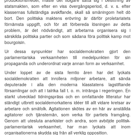
statsmakten, som efter en viss övergångsperiod, d. v. s. efter
klassernas fullständiga avskffande, skall så småningom helt dö
bort. Den politiska maktens erövring är därför proletariatets
förnämsta uppgift, och för att förbereda lösningen av detta
problem, är det nödvändigt, att arbetarna organisera sig i
särskilda politiska partier och som sådana föra politisk kamp mot
bourgoisin.
Ur dessa synpunkter har socialdemokratien gjort den
parlamentariska verksamheten till medelpunkten för sin
propaganda och underordnat varje annan form av verksamhet.
Under loppet av de sista femtio åren har det lyckats
socialdemokratien att inrollera miljoner arbetare, att sända
deputerade i alla den moderna klasstatens lagstiftande
församlingar och att i talrika fall t. o. m. intränga i regeringen. En
starkt utvecklad tidningspräss och en omfattande litteratur har
ständigt utbrett socialdemorkatiens idéer till allt vidare kretsar av
arbetare och småfolk. Agitationen skötes av en här av anställda
agitatorer och tjänstemän, som verka för partiets framgång.
Genom att utesluta anarkister och andra, som avböjde politisk-
parlamentarisk verksamhet, har man lyckats att inom
organisationerna skydda sig från all verklig opposition.