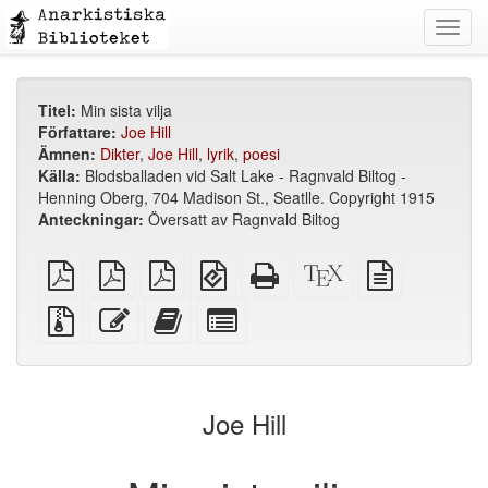
Toggl
navig
Titel:
Min sista vilja
Författare:
Joe Hill
Ämnen:
Dikter
,
Joe Hill
,
lyrik
,
poesi
Källa:
Blodsballaden vid Salt Lake - Ragnvald Biltog -
Henning Oberg, 704 Madison St., Seatlle. Copyright 1915
Anteckningar:
Översatt av Ragnvald Biltog
plain
A4
Letter
EPUB
Fristående
XeLaTeX
plain
PDF
imposed
imposed
(för
HTML
källa
text
PDF
PDF
mobila
(utskriftsvänlig)
källa
Källfiler
Redigera
Lägg
Select
enheter)
med
denna
till
individual
bilagor
text
denna
parts
text
for
i
the
Joe Hill
bokskaparen
bookbuilder