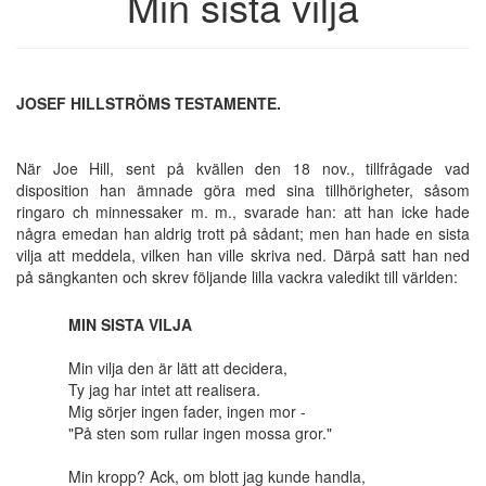
Min sista vilja
JOSEF HILLSTRÖMS TESTAMENTE.
När Joe Hill, sent på kvällen den 18 nov., tillfrågade vad
disposition han ämnade göra med sina tillhörigheter, såsom
ringaro ch minnessaker m. m., svarade han: att han icke hade
några emedan han aldrig trott på sådant; men han hade en sista
vilja att meddela, vilken han ville skriva ned. Därpå satt han ned
på sängkanten och skrev följande lilla vackra valedikt till världen:
MIN SISTA VILJA
Min vilja den är lätt att decidera,
Ty jag har intet att realisera.
Mig sörjer ingen fader, ingen mor -
"På sten som rullar ingen mossa gror."
Min kropp? Ack, om blott jag kunde handla,