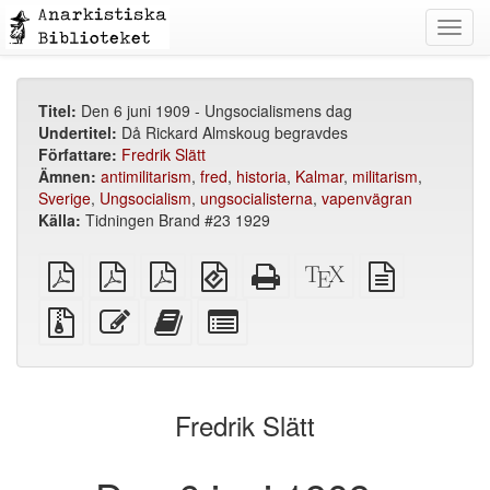
Toggl
navig
Titel:
Den 6 juni 1909 - Ungsocialismens dag
Undertitel:
Då Rickard Almskoug begravdes
Författare:
Fredrik Slätt
Ämnen:
antimilitarism
,
fred
,
historia
,
Kalmar
,
militarism
,
Sverige
,
Ungsocialism
,
ungsocialisterna
,
vapenvägran
Källa:
Tidningen Brand #23 1929
plain
A4
Letter
EPUB
Fristående
XeLaTeX
plain
PDF
imposed
imposed
(för
HTML
källa
text
PDF
PDF
mobila
(utskriftsvänlig)
källa
Källfiler
Redigera
Lägg
Select
enheter)
med
denna
till
individual
bilagor
text
denna
parts
text
for
i
the
Fredrik Slätt
bokskaparen
bookbuilder