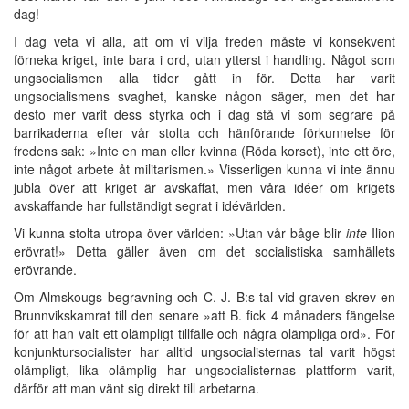
dag!
I dag veta vi alla, att om vi vilja freden måste vi konsekvent
förneka kriget, inte bara i ord, utan ytterst i handling. Något som
ungsocialismen alla tider gått in för. Detta har varit
ungsocialismens svaghet, kanske någon säger, men det har
desto mer varit dess styrka och i dag stå vi som segrare på
barrikaderna efter vår stolta och hänförande förkunnelse för
fredens sak: »Inte en man eller kvinna (Röda korset), inte ett öre,
inte något arbete åt militarismen.» Visserligen kunna vi inte ännu
jubla över att kriget är avskaffat, men våra idéer om krigets
avskaffande har fullständigt segrat i idévärlden.
Vi kunna stolta utropa över världen: »Utan vår båge blir
inte
Ilion
erövrat!» Detta gäller även om det socialistiska samhällets
erövrande.
Om Almskougs begravning och C. J. B:s tal vid graven skrev en
Brunnvikskamrat till den senare »att B. fick 4 månaders fängelse
för att han valt ett olämpligt tillfälle och några olämpliga ord». För
konjunktursocialister har alltid ungsocialisternas tal varit högst
olämpligt, lika olämplig har ungsocialisternas plattform varit,
därför att man vänt sig direkt till arbetarna.