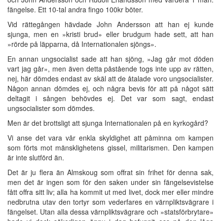
fängelse. Ett 10-tal andra fingo 100kr böter.
Vid rättegången hävdade John Andersson att han ej kunde
sjunga, men en »kristi brud» eller brudgum hade sett, att han
»rörde på läpparna, då Internationalen sjöngs».
En annan ungsocialist sade att han sjöng, »Jag går mot döden
vart jag går», men även detta påstående togs inte upp av rätten,
nej, här dömdes endast av skäl att de åtalade voro ungsocialister.
Någon annan dömdes ej, och några bevis för att på något sätt
deltagit i sången behövdes ej. Det var som sagt, endast
ungsocialister som dömdes.
Men är det brottsligt att sjunga Internationalen på en kyrkogård?
Vi anse det vara vår enkla skyldighet att påminna om kampen
som förts mot mänsklighetens gissel, militarismen. Den kampen
är inte slutförd än.
Det är ju flera än Almskoug som offrat sin frihet för denna sak,
men det är ingen som för den saken under sin fängelsevistelse
fått offra sitt liv; alla ha kommit ut med livet, dock mer eller mindre
nedbrutna utav den tortyr som vederfares en värnpliktsvägrare i
fängelset. Utan alla dessa värnpliktsvägrare och »statsförbrytare»