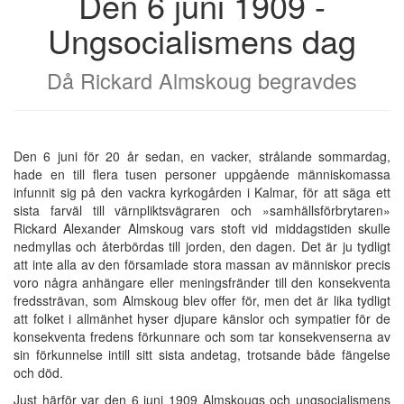
Den 6 juni 1909 -
Ungsocialismens dag
Då Rickard Almskoug begravdes
Den 6 juni för 20 år sedan, en vacker, strålande sommardag,
hade en till flera tusen personer uppgående människomassa
infunnit sig på den vackra kyrkogården i Kalmar, för att säga ett
sista farväl till värnpliktsvägraren och »samhällsförbrytaren»
Rickard Alexander Almskoug vars stoft vid middagstiden skulle
nedmyllas och återbördas till jorden, den dagen. Det är ju tydligt
att inte alla av den församlade stora massan av människor precis
voro några anhängare eller meningsfränder till den konsekventa
fredssträvan, som Almskoug blev offer för, men det är lika tydligt
att folket i allmänhet hyser djupare känslor och sympatier för de
konsekventa fredens förkunnare och som tar konsekvenserna av
sin förkunnelse intill sitt sista andetag, trotsande både fängelse
och död.
Just härför var den 6 juni 1909 Almskougs och ungsocialismens