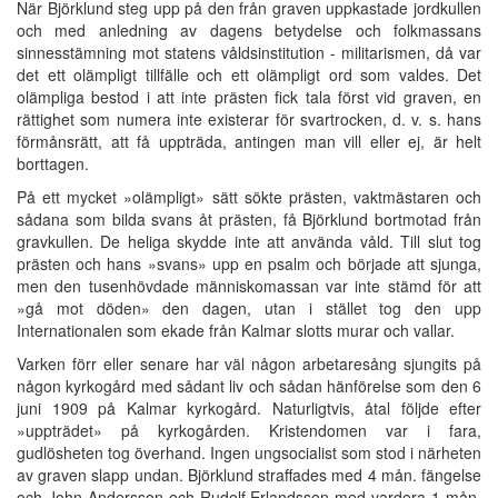
När Björklund steg upp på den från graven uppkastade jordkullen
och med anledning av dagens betydelse och folkmassans
sinnesstämning mot statens våldsinstitution - militarismen, då var
det ett olämpligt tillfälle och ett olämpligt ord som valdes. Det
olämpliga bestod i att inte prästen fick tala först vid graven, en
rättighet som numera inte existerar för svartrocken, d. v. s. hans
förmånsrätt, att få uppträda, antingen man vill eller ej, är helt
borttagen.
På ett mycket »olämpligt» sätt sökte prästen, vaktmästaren och
sådana som bilda svans åt prästen, få Björklund bortmotad från
gravkullen. De heliga skydde inte att använda våld. Till slut tog
prästen och hans »svans» upp en psalm och började att sjunga,
men den tusenhövdade människomassan var inte stämd för att
»gå mot döden» den dagen, utan i stället tog den upp
Internationalen som ekade från Kalmar slotts murar och vallar.
Varken förr eller senare har väl någon arbetaresång sjungits på
någon kyrkogård med sådant liv och sådan hänförelse som den 6
juni 1909 på Kalmar kyrkogård. Naturligtvis, åtal följde efter
»uppträdet» på kyrkogården. Kristendomen var i fara,
gudlösheten tog överhand. Ingen ungsocialist som stod i närheten
av graven slapp undan. Björklund straffades med 4 mån. fängelse
och John Andersson och Rudolf Erlandsson med vardera 1 mån.