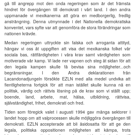
gå till angrepp mot den onda regeringen som är det främsta
hindret för övergången till demokrati i vårt land. I den andra
uppmanade vi mexikanerna att göra en medborgerlig, fredlig
ansträngning. Denna utmynnade i det Nationella demokratiska
konventet, vars syfte var att genomföra de stora förändringar som
nationen krävde.
Medan regeringen uttryckte sin falska och arroganta attityd,
hängav vi oss åt uppgiften att visa det mexikanska folket vår
sociala bas, rättfärdigheten i våra krav samt värdigheten som
motiverade vår kamp. Vi lade ner vapnen och steg åt sidan för att
den legala kampen skulle få bevisa sina möjligheter...och
begränsningar. I den Andra deklarationen från
Lacandonadjungeln försökte EZLN med alla medel undvika att
fientligheterna fortgick för att man istället skulle kunna nå en
politisk, värdig och rättvis lösning på de krav som vi ställt upp;
boende, land, arbete, mat, hälsa, utbildning, rättvisa,
självständighet, frihet, demokrati och fred.
Tiden som föregick valet i augusti 1994 gav många sektorer i
landet hopp om att valprocessen skulle möjliggöra övergången till
demokrati. EZLN accepterade att bli åsidosatta för att ge den
legala, politiska oppositionen möjligheten att kämpa, trots