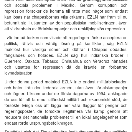
och sociala problemen i Mexiko. Genom korruption och
repression försöker de komma till rätta med något som endast
kan lösas när chiapasbornas vilja erkänns. EZLN har fram till nu
befunnit sig i utkanten av den populistiska mobiliseringen, även
att vi drabbats av förtalskampanjer och urskiljningslös repression.
I väntan på tecken som visade att regeringen tänkte acceptera en
politisk, rättvis och värdig lösning på konflikten, såg EZLN
maktlöst hur värdiga söner och döttrar i Chiapas dödades,
fängslades och hotades. EZLN såg hur indianska bröder i
Guerrero, Oaxaca, Tabasco, Chihuahua och Veracruz hånades
och utsattes för repression då de krävde en förbättrad
levnadsituation.
Under denna period motstod EZLN inte endast militärblockaden
och hoten från den federala armén, utan även förtalskampanjer
och lögner. Liksom under de första dagarna av 1994, anklagade
de oss för att ta emot utländskt militärt och ekonomiskt stöd, de
försökte tvinga oss att lägga ner våra flaggor för pengar och
regeringsposter, de försökte illegitimera vår kamp genom att
reducera det nationella problemet till en lokal angelägenhet som
endast rörde ursprungsbefolkningen.
Samtidigt gick det Revolutionära Institutionspartiet, den politiska