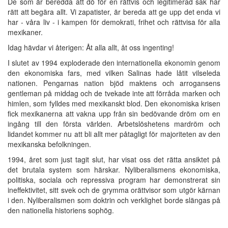
De som är beredda att dö för en rättvis och legitimerad sak har
rätt att begära allt. Vi zapatister, är bereda att ge upp det enda vi
har - våra liv - i kampen för demokrati, frihet och rättvisa för alla
mexikaner.
Idag hävdar vi återigen: Åt alla allt, åt oss ingenting!
I slutet av 1994 exploderade den internationella ekonomin genom
den ekonomiska fars, med vilken Salinas hade låtit vilseleda
nationen. Pengarnas nation bjöd maktens och arrogansens
gentleman på middag och de tvekade inte att förråda marken och
himlen, som fylldes med mexikanskt blod. Den ekonomiska krisen
fick mexikanerna att vakna upp från sin bedövande dröm om en
ingång till den första världen. Arbetslöshetens mardröm och
lidandet kommer nu att bli allt mer påtagligt för majoriteten av den
mexikanska befolkningen.
1994, året som just tagit slut, har visat oss det rätta ansiktet på
det brutala system som härskar. Nyliberalismens ekonomiska,
politiska, sociala och repressiva program har demonstrerat sin
ineffektivitet, sitt svek och de grymma orättvisor som utgör kärnan
i den. Nyliberalismen som doktrin och verklighet borde slängas på
den nationella historiens sophög.