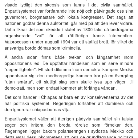
visade tydligt den skepsis som fanns i det civila samhället.
Enpartisystemet var fortfarande inte nöjt och påtvingade oss sina
guvernörer, borgmästare och lokala kongresser. Det sägs att
nationen godtar denna auktoritet, går med på att den lever vidare.
Detta liknar det som skedde i slutet av 1800-talet då bedragarna
organiserade "val" för att rättfärdiga fransk intervention.
Valprocessen under augusti 1994 var ett statligt brott, för vilket de
ansvariga borde dömas som kriminella.
Å andra sidan finns både tvekan och långsamhet inom
oppositionens led. De uppfattar händelsen som en serie mindre
"oegentligheter". Ett stort dilemma inom demokratikampen Mexiko
uppenbarar sig: den medborgerliga kampen tror på en övergång
"utan smärta", ett slutligt slag som skulle lysa upp vägen till
demokrati, men som endast kommer att förlänga våndan.
Det som händer i Chiapas är bara en av konsekvenserna av det
här politiska systemet. Regeringen fortsätter att dominera och
den ignorerar chiapasbornas vilja.
Enpartisystemet väljer att återigen pådyvla samhället sin falska
seger och irritera den breda rörelse som förnekar den.
Regeringen ligger bakom polariseringen i sydöstra Mexiko och
detta visar dess inkompetens att lösa de grundläggande politiska