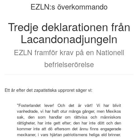
EZLN:s överkommando
bokskaparen
bookbuilder
Tredje deklarationen från
Lacandonadjungeln
EZLN framför krav på en Nationell
befrielserörelse
Ett år efter det zapatistiska upproret säger vi:
"Fosterlandet lever! Och det är vårt! Vi har blivit
vanhedrade, vi har haft otur många gånger, men Mexikos
sak, den som handlar om rättvisa och människors
rättigheter, har inte gett efter; den har inte dött och den
kommer inte att dö eftersom det ännu finns engagerade
mexikaner, i vars hjärtan patriotismens heliga eld brinner.