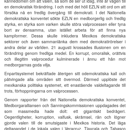
kännedomen om att valen, så som de ser ut idag, inte är vägen till
en demokratisk förändring. I och med det höll EZLN sitt ord om att
försöka nå en fredlig övergång till demokrati. I det Nationella
demokratiska konventet sökte EZLN en medborgerlig och fredlig
styrka, en styrka som varken skulle störa valprocessen eller tyna
bort av densamma, utan istället arbeta för att finna nya
kampformer. Dessa skulle inkludera Mexikos demokratiska
sektorer och även sammanlänka dem med demokratirörelser i
andra delar av världen. 21 augusti krossades illusionen om en
förändring genom fredliga medel. En korrupt, omoralisk, orättvis
och illegitim valprocedur kulminerade i ännu ett hån mot
medborgarnas goda vilja.
Enpartisystemet bekräftade återigen sitt odemokratiska kall och
påtvingade alla områden sitt övermod. Därmed upplöste det
mexikanska politiska systemet, ett enastående valdeltagande till
trots, förhoppningarna om valprocessen.
Genom rapporter från det Nationella demokratiska konventet,
Medborgaralliansen och Sanningskommissionen uppdagades det
som massmedia hade dolt: ett gigantiskt bedrägeri.
Oegentligheter, korruption, valfusk, skrämsel, rån och lögner
gjorde valen till de smutsigaste i Mexikos historia. Det låga
deltagandet i de lokala valen i Veracruz, Tlaxcala och Tabasco