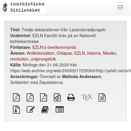
Toggl
navig
Titel:
Tredje deklarationen från Lacandonadjungeln
Undertitel:
EZLN framför krav på en Nationell
befrielserörelse
Författare:
EZLN:s överkommando
Ämnen:
Antikolonialism
,
Chiapas
,
EZLN
,
historia
,
Mexiko
,
revolution
,
ursprungsfolk
Källa:
Mottogs den 21-06-2025 från
https://web.archive.org/web/20050217235300/http://yelah.net/arti
Anteckningar:
Översatt av
Malinda Andersson
,
Solidaritet med Zapatisterna.
plain
A4
Letter
EPUB
Fristående
XeLaTeX
plain
PDF
imposed
imposed
(för
HTML
källa
text
PDF
PDF
mobila
(utskriftsvänlig)
källa
Källfiler
Redigera
Lägg
Select
enheter)
med
denna
till
individual
bilagor
text
denna
parts
text
for
i
the