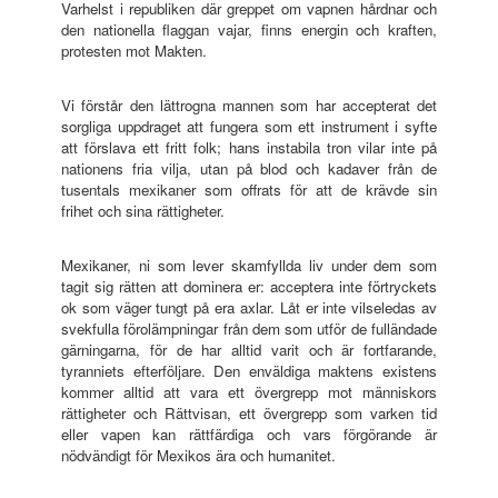
Varhelst i republiken där greppet om vapnen hårdnar och
den nationella flaggan vajar, finns energin och kraften,
protesten mot Makten.
Vi förstår den lättrogna mannen som har accepterat det
sorgliga uppdraget att fungera som ett instrument i syfte
att förslava ett fritt folk; hans instabila tron vilar inte på
nationens fria vilja, utan på blod och kadaver från de
tusentals mexikaner som offrats för att de krävde sin
frihet och sina rättigheter.
Mexikaner, ni som lever skamfyllda liv under dem som
tagit sig rätten att dominera er: acceptera inte förtryckets
ok som väger tungt på era axlar. Låt er inte vilseledas av
svekfulla förolämpningar från dem som utför de fulländade
gärningarna, för de har alltid varit och är fortfarande,
tyranniets efterföljare. Den enväldiga maktens existens
kommer alltid att vara ett övergrepp mot människors
rättigheter och Rättvisan, ett övergrepp som varken tid
eller vapen kan rättfärdiga och vars förgörande är
nödvändigt för Mexikos ära och humanitet.