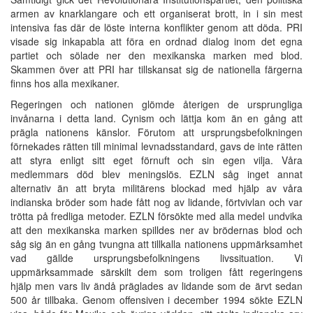
armen av knarklangare och ett organiserat brott, in i sin mest
intensiva fas där de löste interna konflikter genom att döda. PRI
visade sig inkapabla att föra en ordnad dialog inom det egna
partiet och sölade ner den mexikanska marken med blod.
Skammen över att PRI har tillskansat sig de nationella färgerna
finns hos alla mexikaner.
Regeringen och nationen glömde återigen de ursprungliga
invånarna i detta land. Cynism och lättja kom än en gång att
prägla nationens känslor. Förutom att ursprungsbefolkningen
förnekades rätten till minimal levnadsstandard, gavs de inte rätten
att styra enligt sitt eget förnuft och sin egen vilja. Våra
medlemmars död blev meningslös. EZLN såg inget annat
alternativ än att bryta militärens blockad med hjälp av våra
indianska bröder som hade fått nog av lidande, förtvivlan och var
trötta på fredliga metoder. EZLN försökte med alla medel undvika
att den mexikanska marken spilldes ner av brödernas blod och
såg sig än en gång tvungna att tillkalla nationens uppmärksamhet
vad gällde ursprungsbefolkningens livssituation. Vi
uppmärksammade särskilt dem som troligen fått regeringens
hjälp men vars liv ändå präglades av lidande som de ärvt sedan
500 år tillbaka. Genom offensiven i december 1994 sökte EZLN