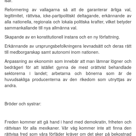
isär.
Reformering av vallagarna så att de garanterar ärliga val,
legitimitet, rättvisa, icke-partipolitiskt deltagande, erkännande av
alla nationella, regionala och lokala politiska krafter, vilket betyder
sammankallande till nya allmänna val.
Skapande av en konstitutionell instans och en ny författning.
Erkännande av ursprungsbefolkningens levnadsätt och deras rätt
till medborgarskap samt autonomi inom nationen.
Anpassning av ekonomin som innebär att man lämnar lögner och
bedrägeri för att istället gynna de mest orättvist behandlade
sektorerna i landet; arbetarna och bönerna som är de
huvudsakliga producenterna av den rikedom som utnyttjas av
andra.
Bröder och systrar:
Freden kommer att gå hand i hand med demokratin, friheten och
rättvisan för alla mexikaner. Vår väg kommer inte att finna den
rättvisa fred som våra förfäder kräver om det sker på bekostnad