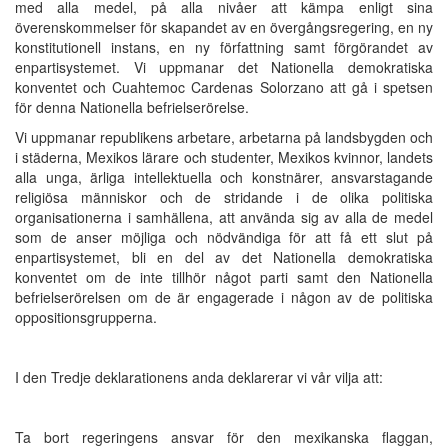
med alla medel, på alla nivåer att kämpa enligt sina
överenskommelser för skapandet av en övergångsregering, en ny
konstitutionell instans, en ny författning samt förgörandet av
enpartisystemet. Vi uppmanar det Nationella demokratiska
konventet och Cuahtemoc Cardenas Solorzano att gå i spetsen
för denna Nationella befrielserörelse.
Vi uppmanar republikens arbetare, arbetarna på landsbygden och
i städerna, Mexikos lärare och studenter, Mexikos kvinnor, landets
alla unga, ärliga intellektuella och konstnärer, ansvarstagande
religiösa människor och de stridande i de olika politiska
organisationerna i samhällena, att använda sig av alla de medel
som de anser möjliga och nödvändiga för att få ett slut på
enpartisystemet, bli en del av det Nationella demokratiska
konventet om de inte tillhör något parti samt den Nationella
befrielserörelsen om de är engagerade i någon av de politiska
oppositionsgrupperna.
I den Tredje deklarationens anda deklarerar vi vår vilja att:
Ta bort regeringens ansvar för den mexikanska flaggan,