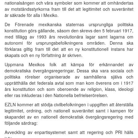
nationalsången och våra symboler som kommer att omhändertas
av motståndsstyrkorna fram till det att legitimitet och suveränitet
är säkrade för alla i Mexiko.
De Förenade mexikanska staternas ursprungliga politiska
konstitution görs gällande, såsom den skrevs den 5 februari 1917,
med tillägg av 1993 års revolutionära lagar samt lagarna om
autonomi för ursprungsbefolkningens områden. Denna ska
förklaras giltig fram till det att en ny konstitutionell instans har
skapats och en ny författning är skriven.
Uppmana Mexikos folk att kämpa för erkännandet av
demokratiska övergångsregeringar. Dessa ska vara sociala och
politiska rörelser organiserade av samhällena själva och
upprätthålla det federala avtal som man kom överens om i 1917
års konstitution och som oberoende av religion, klass, ideologi
eller ras inkluderas i den Nationella befrielserörelsen.
EZLN kommer att stödja civilbefolkningen i uppgiften att återställa
legitimitet, ordning, och nationell suveränitet samt i kampen för
skapandet av en nationell demokratisk övergångsregering med
följande särdrag:
Avveckling av enpartisystemet samt att regering och PRI hålls