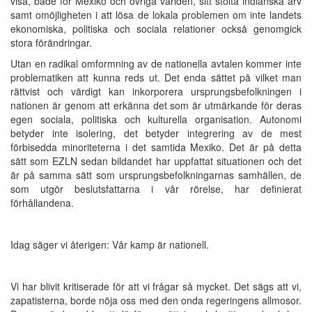
visa, både för Mexiko och övriga världen, sitt stolta indianska arv
samt omöjligheten i att lösa de lokala problemen om inte landets
ekonomiska, politiska och sociala relationer också genomgick
stora förändringar.
Utan en radikal omformning av de nationella avtalen kommer inte
problematiken att kunna reds ut. Det enda sättet på vilket man
rättvist och värdigt kan inkorporera ursprungsbefolkningen i
nationen är genom att erkänna det som är utmärkande för deras
egen sociala, politiska och kulturella organisation. Autonomi
betyder inte isolering, det betyder integrering av de mest
förbisedda minoriteterna i det samtida Mexiko. Det är på detta
sätt som EZLN sedan bildandet har uppfattat situationen och det
är på samma sätt som ursprungsbefolkningarnas samhällen, de
som utgör beslutsfattarna i vår rörelse, har definierat
förhållandena.
Idag säger vi återigen: Vår kamp är nationell.
Vi har blivit kritiserade för att vi frågar så mycket. Det sägs att vi,
zapatisterna, borde nöja oss med den onda regeringens allmosor.