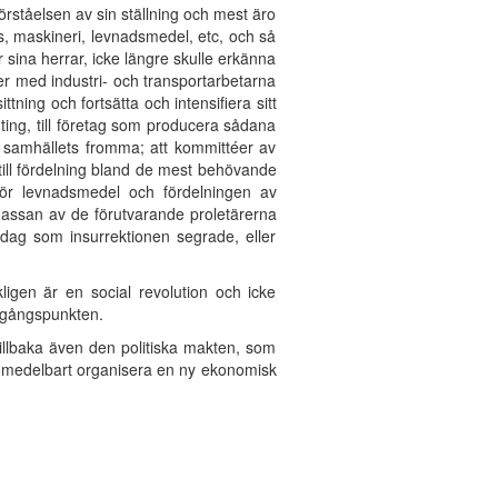
örståelsen av sin ställning och mest äro
us, maskineri, levnadsmedel, etc, och så
r sina herrar, icke längre skulle erkänna
ser med industri- och transportarbetarna
ttning och fortsätta och intensifiera sitt
ting, till företag som producera sådana
ll samhällets fromma; att kommittéer av
r till fördelning bland de mest behövande
 för levnadsmedel och fördelningen av
d massan av de förutvarande proletärerna
dag som insurrektionen segrade, eller
ligen är en social revolution och icke
 utgångspunkten.
illbaka även den politiska makten, som
 omedelbart organisera en ny ekonomisk