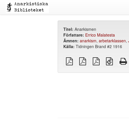
Titel:
Anarkismen
Författare:
Errico Malatesta
Ämnen:
anarkism
,
arbetarklassen
,
Källa:
Tidningen Brand #2 1916
plain
A4
Letter
EPUB
PDF
imposed
imposed
(för
PDF
PDF
mobila
enheter