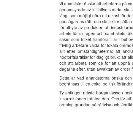
Vi anarkister önska att arbetarna på va
genomsyrade av initiativets anda, skull
långt som möjligt göra ett utkast för de
godsägarnas rätt, och skulle fortsätta 
för utbyte av produkter; att industriarbe
arbete för sin egen och samhällets räk
saker som folket framförallt är i beho
frivillig arbetare valda för lokala områ
allt efter omständigheterna; att and
nödtorftsartiklar för dagligt bruk; att
och att arbeta som de för att uppnå 
dagarna efter, utan avvaktan av order f
Detta är vad anarkisterna önska och d
begränsas till en enkel politisk förändr
Ty antingen måste borgarklassen raskt
insurrektionen fråntog den. Och för a
ordning grundad på rättvisa och jämlikh