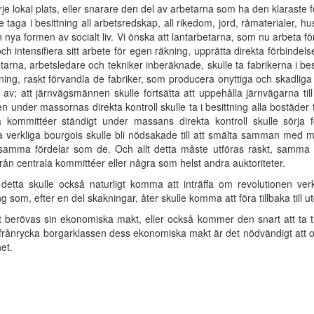
rje lokal plats, eller snarare den del av arbetarna som ha den klaraste f
e taga i besittning all arbetsredskap, all rikedom, jord, råmaterialer, h
n nya formen av socialt liv. Vi önska att lantarbetarna, som nu arbeta fö
och intensifiera sitt arbete för egen räkning, upprätta direkta förbindel
tarna, arbetsledare och tekniker inberäknade, skulle ta fabrikerna i besi
ning, raskt förvandla de fabriker, som producera onyttiga och skadliga 
v av; att järnvägsmännen skulle fortsätta att uppehålla järnvägarna ti
den under massornas direkta kontroll skulle ta i besittning alla bostäde
ra kommittéer ständigt under massans direkta kontroll skulle sörja
 alla verkliga bourgois skulle bli nödsakade till att smälta samman me
samma fördelar som de. Och allt detta måste utföras raskt, samma 
rån centrala kommittéer eller några som helst andra auktoriteter.
etta skulle också naturligt komma att inträffa om revolutionen verk
ing som, efter en del skakningar, åter skulle komma att föra tillbaka till
 berövas sin ekonomiska makt, eller också kommer den snart att ta t
tt frånrycka borgarklassen dess ekonomiska makt är det nödvändigt att
et.