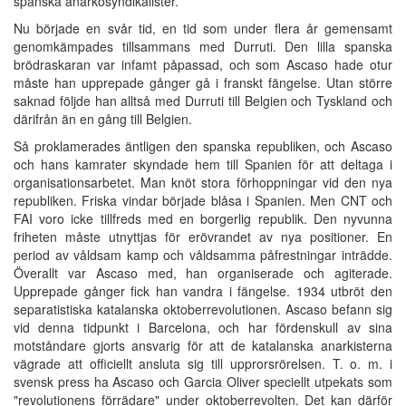
spanska anarkosyndikalister.
Nu började en svår tid, en tid som under flera år gemensamt
genomkämpades tillsammans med Durruti. Den lilla spanska
brödraskaran var infamt påpassad, och som Ascaso hade otur
måste han upprepade gånger gå i franskt fängelse. Utan större
saknad följde han alltså med Durruti till Belgien och Tyskland och
därifrån än en gång till Belgien.
Så proklamerades äntligen den spanska republiken, och Ascaso
och hans kamrater skyndade hem till Spanien för att deltaga i
organisationsarbetet. Man knöt stora förhoppningar vid den nya
republiken. Friska vindar började blåsa i Spanien. Men CNT och
FAI voro icke tillfreds med en borgerlig republik. Den nyvunna
friheten måste utnyttjas för erövrandet av nya positioner. En
period av våldsam kamp och våldsamma påfrestningar inträdde.
Överallt var Ascaso med, han organiserade och agiterade.
Upprepade gånger fick han vandra i fängelse. 1934 utbröt den
separatistiska katalanska oktoberrevolutionen. Ascaso befann sig
vid denna tidpunkt i Barcelona, och har fördenskull av sina
motståndare gjorts ansvarig för att de katalanska anarkisterna
vägrade att officiellt ansluta sig till upprorsrörelsen. T. o. m. i
svensk press ha Ascaso och Garcia Oliver speciellt utpekats som
"revolutionens förrädare" under oktoberrevolten. Det kan därför