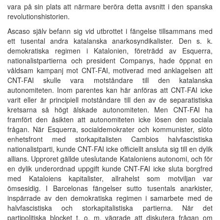
vara på sin plats att närmare beröra detta avsnitt i den spanska
revolutionshistorien.
Ascaso själv befann sig vid utbrottet i fängelse tillsammans med
ett tusental andra katalanska anarkosyndikalister. Den s. k.
demokratiska regimen i Katalonien, företrädd av Esquerra,
nationalistpartierna och president Companys, hade öppnat en
våldsam kampanj mot CNT-FAI, motiverad med anklagelsen att
CNT-FAI skulle vara motståndare till den katalanska
autonomiteten. Inom parentes kan här anföras att CNT-FAI icke
varit eller är principiell motståndare till den av de separatistiska
kretsarna så högt älskade autonomiteten. Men CNT-FAI ha
framfört den åsikten att autonomiteten icke lösen den sociala
frågan. När Esquerra, socialdemokrater och kommunister, slöto
enhetsfront med storkapitalisten Cambios halvfascistiska
nationalistparti, kunde CNT-FAI icke officiellt ansluta sig till en dylik
allians. Upproret gällde uteslutande Kataloniens autonomi, och för
en dylik underordnad uppgift kunde CNT-FAI icke sluta borgfred
med Kataloiens kapitalister, allrahelst som motviljan var
ömsesidig. I Barcelonas fängelser sutto tusentals anarkister,
inspärrade av den demokratiska regimen i samarbete med de
halvfascistiska och storkapitalistiska partierna. När det
partipolitiska blocket t. o. m. vägrade att diskutera frågan om