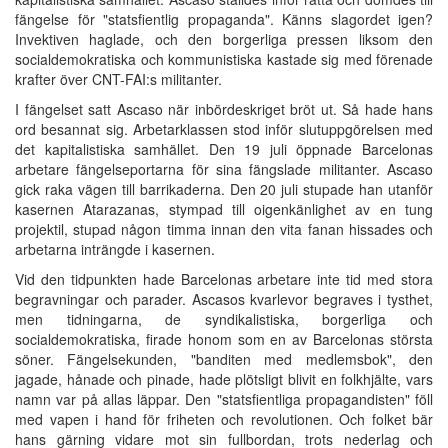
fängelse för "statsfientlig propaganda". Känns slagordet igen?
Invektiven haglade, och den borgerliga pressen liksom den
socialdemokratiska och kommunistiska kastade sig med förenade
krafter över CNT-FAI:s militanter.
I fängelset satt Ascaso när inbördeskriget bröt ut. Så hade hans
ord besannat sig. Arbetarklassen stod inför slutuppgörelsen med
det kapitalistiska samhället. Den 19 juli öppnade Barcelonas
arbetare fängelseportarna för sina fängslade militanter. Ascaso
gick raka vägen till barrikaderna. Den 20 juli stupade han utanför
kasernen Atarazanas, stympad till oigenkänlighet av en tung
projektil, stupad någon timma innan den vita fanan hissades och
arbetarna inträngde i kasernen.
Vid den tidpunkten hade Barcelonas arbetare inte tid med stora
begravningar och parader. Ascasos kvarlevor begraves i tysthet,
men tidningarna, de syndikalistiska, borgerliga och
socialdemokratiska, firade honom som en av Barcelonas största
söner. Fängelsekunden, "banditen med medlemsbok", den
jagade, hånade och pinade, hade plötsligt blivit en folkhjälte, vars
namn var på allas läppar. Den "statsfientliga propagandisten" föll
med vapen i hand för friheten och revolutionen. Och folket bär
hans gärning vidare mot sin fullbordan, trots nederlag och