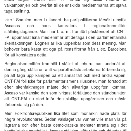
valkampanjen och överlät till de enskilda medlemmarna att själva
taga ställning.
Icke i Spanien, men i utlandet, ha partipolitikerna försökt utnyttja
Ascasos och hans kamraters i regionalkommittén
ställningstagande. Man har t. o. m. framfört påståendet att CNT-
FAI uppmanat isna medlemmar att deltaga i den parlamentariska
skenfäktningen. Lögnen är lika uppenbar som dess mening. Man
behöver bara kasta ett öga på röstsiffrorna från t. ex. Barcelona
för att konstatera detta.
Regionalkommittén framhöll i stället att ehuru man underlät att
denna gång ställa en anti-valparoll måste arbetarna förbereda sig
på att taga upp kampen på ett annat fält och med andra vapen.
CNT-FAI föll icke för parlamentarismens illusioner, man förstod att
efter skenfäktningen måste den allvarliga uppgiften komma.
Ascaso var kanske den som ivrigast förfäktade den ståndpunkten
att CNT-FAI nu stod inför den slutliga uppgörelsen och måste
förbereda sig på den.
Men Folkfrontsrepubliken lika litet som monarkin hade plats för
några revolutionärer. Sedan valslaget var vunnet ville man vila på
lagrarna och efter bästa demokratiska mönster inrätta sig i det
kapitalistiska samhället. Ascaso ställdes inför rätta och dömdes till