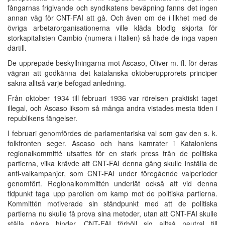
fångarnas frigivande och syndikatens beväpning fanns det ingen
annan väg för CNT-FAI att gå. Och även om de i likhet med de
övriga arbetarorganisationerna ville kläda blodig skjorta för
storkapitalisten Cambio (numera i Italien) så hade de inga vapen
därtill.
De upprepade beskyllningarna mot Ascaso, Oliver m. fl. för deras
vägran att godkänna det katalanska oktoberupprorets principer
sakna alltså varje befogad anledning.
Från oktober 1934 till februari 1936 var rörelsen praktiskt taget
illegal, och Ascaso liksom så många andra vistades mesta tiden i
republikens fängelser.
I februari genomfördes de parlamentariska val som gav den s. k.
folkfronten seger. Ascaso och hans kamrater i Kataloniens
regionalkommitté utsattes för en stark press från de politiska
partierna, vilka krävde att CNT-FAI denna gång skulle inställa de
anti-valkampanjer, som CNT-FAI under föregående valperioder
genomfört. Regionalkommittén underlät också att vid denna
tidpunkt taga upp parollen om kamp mot de politiska partierna.
Kommittén motiverade sin ståndpunkt med att de politiska
partierna nu skulle få prova sina metoder, utan att CNT-FAI skulle
ställa några hinder. CNT-FAI förhöll sig alltså neutral till