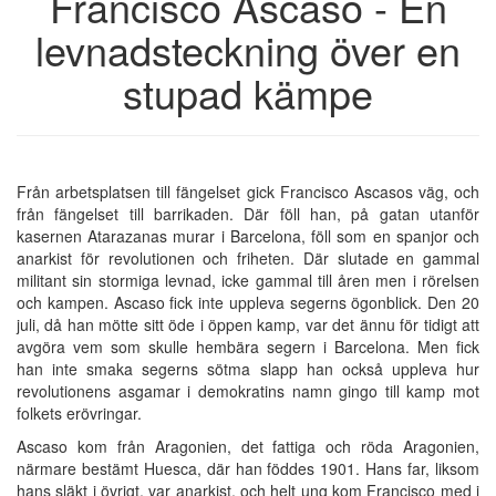
Francisco Ascaso - En
levnadsteckning över en
stupad kämpe
Från arbetsplatsen till fängelset gick Francisco Ascasos väg, och
från fängelset till barrikaden. Där föll han, på gatan utanför
kasernen Atarazanas murar i Barcelona, föll som en spanjor och
anarkist för revolutionen och friheten. Där slutade en gammal
militant sin stormiga levnad, icke gammal till åren men i rörelsen
och kampen. Ascaso fick inte uppleva segerns ögonblick. Den 20
juli, då han mötte sitt öde i öppen kamp, var det ännu för tidigt att
avgöra vem som skulle hembära segern i Barcelona. Men fick
han inte smaka segerns sötma slapp han också uppleva hur
revolutionens asgamar i demokratins namn gingo till kamp mot
folkets erövringar.
Ascaso kom från Aragonien, det fattiga och röda Aragonien,
närmare bestämt Huesca, där han föddes 1901. Hans far, liksom
hans släkt i övrigt, var anarkist, och helt ung kom Francisco med i