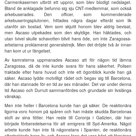
Carmenkasernen utbröt ett uppror, som blev blodigt nedslaget.
Bland de anklagade befunno sig sju CNT-medlemmar, som också
arkebuserades. Den officer, som kommenderade
arkebuseringsplutonen, hittades några dagar efteråt som lik
utanför sin bostad. Vem som skjutit honom blev aldrig bevisat,
men Ascaso utpekades som den skyldige. Han häktades, och
utan tvivel skulle schavotten blivit hans öde, om inte Zaragossa-
arbetarna proklamerat generalstrejk. Men det dröjde två år innan
han kom ut ur fängelset.
Av kamraterna uppmanades Ascaso att för någon tid lämna
Zaragossa, då de inte kunde svara för hans säkerhet. Polisen
traktade efter hans huvud och inte ett ögonblick kunde han gå
säker. Ascaso lydde motvilligt rådet och begav sig till Barcelona,
där han stannade för en tid av sex månader. Det var under denna
tid Ascaso och Durruti sammanfördes och grundade sin livslånga
vänskap.
Men inte heller i Barcelona kunde han gå säker. De reaktionära
ligorna voro honom på spåren och han måste skudda Barcelonas
stoft av sina fötter. Han reste till Coronja i Galizien, där han
började förberedelserna för att emigrera till Syd-Amerika. Något
arbete kunde han inte få någonstans i Spanien, de reaktionära
eftertraktade hans liv, och Ascaso fann det vara bäst att försvinna