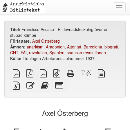
Toggl
navig
Titel:
Francisco Ascaso - En levnadsteckning över en
stupad kämpe
Författare:
Axel Österberg
Ämnen:
anarkism
,
Aragonien
,
Attentat
,
Barcelona
,
biografi
,
CNT
,
FAI
,
revolution
,
Spanien
,
spanska revolutionen
Källa:
Tidningen Arbetarens Julnummer 1937
plain
A4
Letter
EPUB
Fristående
XeLaTeX
plain
PDF
imposed
imposed
(för
HTML
källa
text
PDF
PDF
mobila
(utskriftsvänlig)
källa
Källfiler
Redigera
Lägg
Select
enheter)
med
denna
till
individual
bilagor
text
denna
parts
text
for
i
the
Axel Österberg
bokskaparen
bookbuilder