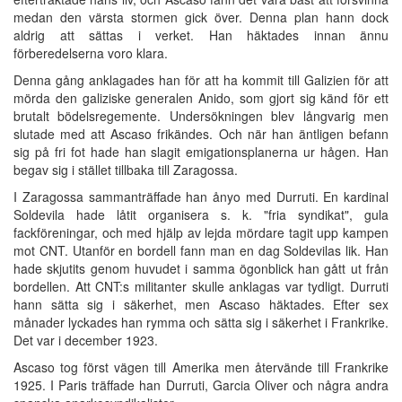
medan den värsta stormen gick över. Denna plan hann dock
aldrig att sättas i verket. Han häktades innan ännu
förberedelserna voro klara.
Denna gång anklagades han för att ha kommit till Galizien för att
mörda den galiziske generalen Anido, som gjort sig känd för ett
brutalt bödelsregemente. Undersökningen blev långvarig men
slutade med att Ascaso frikändes. Och när han äntligen befann
sig på fri fot hade han slagit emigationsplanerna ur hågen. Han
begav sig i stället tillbaka till Zaragossa.
I Zaragossa sammanträffade han ånyo med Durruti. En kardinal
Soldevila hade låtit organisera s. k. "fria syndikat", gula
fackföreningar, och med hjälp av lejda mördare tagit upp kampen
mot CNT. Utanför en bordell fann man en dag Soldevilas lik. Han
hade skjutits genom huvudet i samma ögonblick han gått ut från
bordellen. Att CNT:s militanter skulle anklagas var tydligt. Durruti
hann sätta sig i säkerhet, men Ascaso häktades. Efter sex
månader lyckades han rymma och sätta sig i säkerhet i Frankrike.
Det var i december 1923.
Ascaso tog först vägen till Amerika men återvände till Frankrike
1925. I Paris träffade han Durruti, Garcia Oliver och några andra