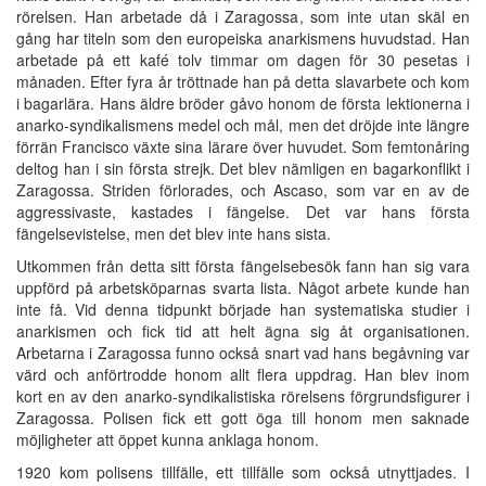
rörelsen. Han arbetade då i Zaragossa, som inte utan skäl en
gång har titeln som den europeiska anarkismens huvudstad. Han
arbetade på ett kafé tolv timmar om dagen för 30 pesetas i
månaden. Efter fyra år tröttnade han på detta slavarbete och kom
i bagarlära. Hans äldre bröder gåvo honom de första lektionerna i
anarko-syndikalismens medel och mål, men det dröjde inte längre
förrän Francisco växte sina lärare över huvudet. Som femtonåring
deltog han i sin första strejk. Det blev nämligen en bagarkonflikt i
Zaragossa. Striden förlorades, och Ascaso, som var en av de
aggressivaste, kastades i fängelse. Det var hans första
fängelsevistelse, men det blev inte hans sista.
Utkommen från detta sitt första fängelsebesök fann han sig vara
uppförd på arbetsköparnas svarta lista. Något arbete kunde han
inte få. Vid denna tidpunkt började han systematiska studier i
anarkismen och fick tid att helt ägna sig åt organisationen.
Arbetarna i Zaragossa funno också snart vad hans begåvning var
värd och anförtrodde honom allt flera uppdrag. Han blev inom
kort en av den anarko-syndikalistiska rörelsens förgrundsfigurer i
Zaragossa. Polisen fick ett gott öga till honom men saknade
möjligheter att öppet kunna anklaga honom.
1920 kom polisens tillfälle, ett tillfälle som också utnyttjades. I