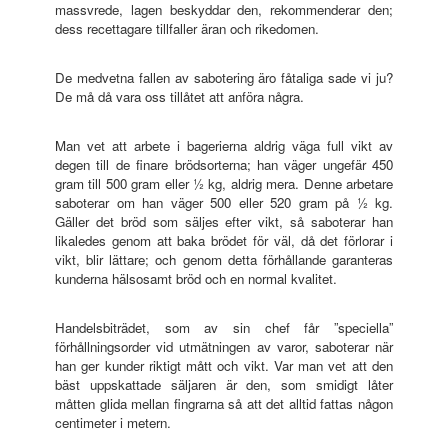
massvrede, lagen beskyddar den, rekommenderar den;
dess recettagare tillfaller äran och rikedomen.
De medvetna fallen av sabotering äro fåtaliga sade vi ju?
De må då vara oss tillåtet att anföra några.
Man vet att arbete i bagerierna aldrig väga full vikt av
degen till de finare brödsorterna; han väger ungefär 450
gram till 500 gram eller ½ kg, aldrig mera. Denne arbetare
saboterar om han väger 500 eller 520 gram på ½ kg.
Gäller det bröd som säljes efter vikt, så saboterar han
likaledes genom att baka brödet för väl, då det förlorar i
vikt, blir lättare; och genom detta förhållande garanteras
kunderna hälsosamt bröd och en normal kvalitet.
Handelsbiträdet, som av sin chef får ”speciella”
förhållningsorder vid utmätningen av varor, saboterar när
han ger kunder riktigt mått och vikt. Var man vet att den
bäst uppskattade säljaren är den, som smidigt låter
måtten glida mellan fingrarna så att det alltid fattas någon
centimeter i metern.