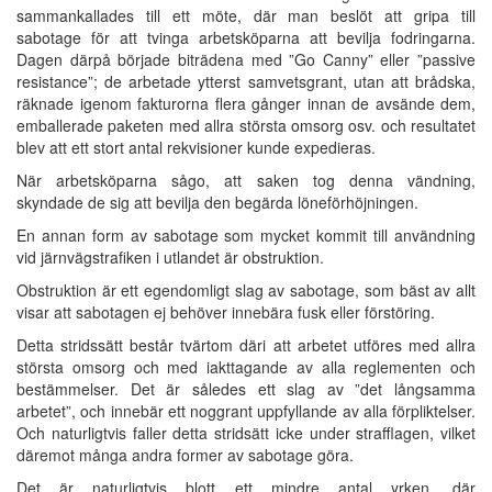
sammankallades till ett möte, där man beslöt att gripa till
sabotage för att tvinga arbetsköparna att bevilja fodringarna.
Dagen därpå började biträdena med ”Go Canny” eller ”passive
resistance”; de arbetade ytterst samvetsgrant, utan att brådska,
räknade igenom fakturorna flera gånger innan de avsände dem,
emballerade paketen med allra största omsorg osv. och resultatet
blev att ett stort antal rekvisioner kunde expedieras.
När arbetsköparna sågo, att saken tog denna vändning,
skyndade de sig att bevilja den begärda löneförhöjningen.
En annan form av sabotage som mycket kommit till användning
vid järnvägstrafiken i utlandet är obstruktion.
Obstruktion är ett egendomligt slag av sabotage, som bäst av allt
visar att sabotagen ej behöver innebära fusk eller förstöring.
Detta stridssätt består tvärtom däri att arbetet utföres med allra
största omsorg och med iakttagande av alla reglementen och
bestämmelser. Det är således ett slag av ”det långsamma
arbetet”, och innebär ett noggrant uppfyllande av alla förpliktelser.
Och naturligtvis faller detta stridsätt icke under strafflagen, vilket
däremot många andra former av sabotage göra.
Det är naturligtvis blott ett mindre antal yrken, där