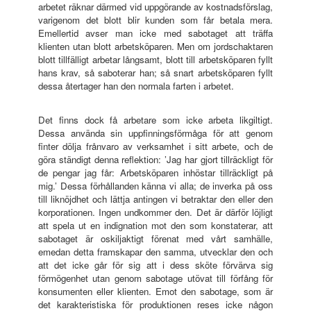
arbetet räknar därmed vid uppgörande av kostnadsförslag,
varigenom det blott blir kunden som får betala mera.
Emellertid avser man icke med sabotaget att träffa
klienten utan blott arbetsköparen. Men om jordschaktaren
blott tillfälligt arbetar långsamt, blott till arbetsköparen fyllt
hans krav, så saboterar han; så snart arbetsköparen fyllt
dessa återtager han den normala farten i arbetet.
Det finns dock få arbetare som icke arbeta likgiltigt.
Dessa använda sin uppfinningsförmåga för att genom
finter dölja frånvaro av verksamhet i sitt arbete, och de
göra ständigt denna reflektion: ’Jag har gjort tillräckligt för
de pengar jag får: Arbetsköparen inhöstar tillräckligt på
mig.’ Dessa förhållanden känna vi alla; de inverka på oss
till liknöjdhet och lättja antingen vi betraktar den eller den
korporationen. Ingen undkommer den. Det är därför löjligt
att spela ut en indignation mot den som konstaterar, att
sabotaget är oskiljaktigt förenat med vårt samhälle,
emedan detta framskapar den samma, utvecklar den och
att det icke går för sig att i dess sköte förvärva sig
förmögenhet utan genom sabotage utövat till förfång för
konsumenten eller klienten. Emot den sabotage, som är
det karakteristiska för produktionen reses icke någon