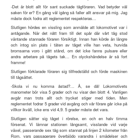
-Det är blott allt för sant suckade tågföraren. Vad betyder väl
saken för er? En gång väl igång så faller allt ansvar på mig. Jag
måste dock fodra att reglementet respekteras…
Slutligen hördes en vissling som anmälde att lokomotivet var i
antågande. När det nått fram till det spår där vårt tåg stod
väntande stannade föraren försiktigt. Innan han körde än längre
och intog sin plats i täten av tåget ville han veta, hurvida
bromsarna voro i gått stånd, om det icke fanns pulsare eller
andra arbetare på tågets tak… En olyckshändelse är så fort
framme!
Slutligen förklarade föraren sig tillfredställd och förde maskinen
till tågsättet.
-Skola vi nu komma åstad?… Å, se då! Lokomotivets
manometer bör visa 5 grader och nu visar den blott 4. Vanligen
avgår man trots allt och trycket stiger med tiden. Men
reglementet fodrar 5 grader vid avgång och vår förare går icke på
villkor ikväll, icke ens vid 4,9. 5 grader måste det vara.
Slutligen sätter sig tåget i rörelse, en och en halv timma
försenat. Vi lämnar stationen långsamt, visslande vid varje
växel, passerande sex tåg som stannat på linjen 2 kilometer från
Rom, vars passagerare överbjödo varandra i smädelser och