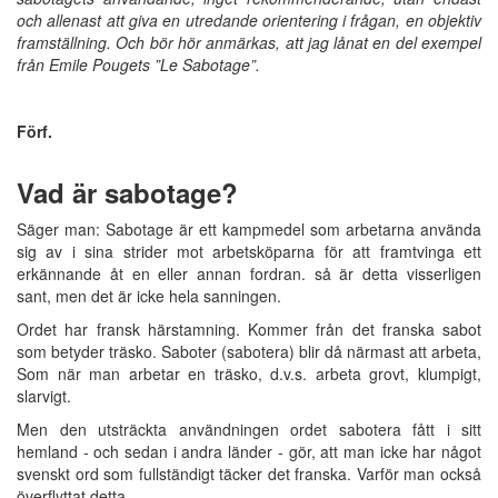
och allenast att giva en utredande orientering i frågan, en objektiv
framställning. Och bör hör anmärkas, att jag lånat en del exempel
från Emile Pougets ”Le Sabotage”.
Förf.
Vad är sabotage?
Säger man: Sabotage är ett kampmedel som arbetarna använda
sig av i sina strider mot arbetsköparna för att framtvinga ett
erkännande åt en eller annan fordran. så är detta visserligen
sant, men det är icke hela sanningen.
Ordet har fransk härstamning. Kommer från det franska sabot
som betyder träsko. Saboter (sabotera) blir då närmast att arbeta,
Som när man arbetar en träsko, d.v.s. arbeta grovt, klumpigt,
slarvigt.
Men den utsträckta användningen ordet sabotera fått i sitt
hemland - och sedan i andra länder - gör, att man icke har något
svenskt ord som fullständigt täcker det franska. Varför man också
överflyttat detta.