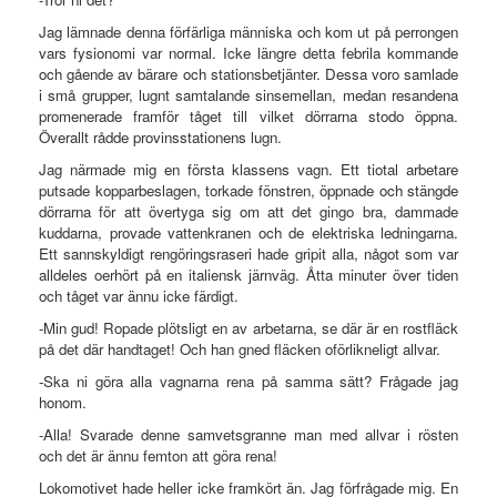
Jag lämnade denna förfärliga människa och kom ut på perrongen
vars fysionomi var normal. Icke längre detta febrila kommande
och gående av bärare och stationsbetjänter. Dessa voro samlade
i små grupper, lugnt samtalande sinsemellan, medan resandena
promenerade framför tåget till vilket dörrarna stodo öppna.
Överallt rådde provinsstationens lugn.
Jag närmade mig en första klassens vagn. Ett tiotal arbetare
putsade kopparbeslagen, torkade fönstren, öppnade och stängde
dörrarna för att övertyga sig om att det gingo bra, dammade
kuddarna, provade vattenkranen och de elektriska ledningarna.
Ett sannskyldigt rengöringsraseri hade gripit alla, något som var
alldeles oerhört på en italiensk järnväg. Åtta minuter över tiden
och tåget var ännu icke färdigt.
-Min gud! Ropade plötsligt en av arbetarna, se där är en rostfläck
på det där handtaget! Och han gned fläcken oförlikneligt allvar.
-Ska ni göra alla vagnarna rena på samma sätt? Frågade jag
honom.
-Alla! Svarade denne samvetsgranne man med allvar i rösten
och det är ännu femton att göra rena!
Lokomotivet hade heller icke framkört än. Jag förfrågade mig. En