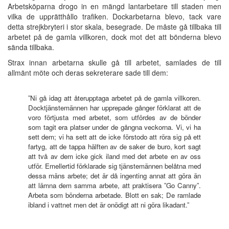
Arbetsköparna drogo in en mängd lantarbetare till staden men
vilka de upprätthållo trafiken. Dockarbetarna blevo, tack vare
detta strejkbryteri i stor skala, besegrade. De måste gå tillbaka till
arbetet på de gamla villkoren, dock mot det att bönderna blevo
sända tillbaka.
Strax innan arbetarna skulle gå till arbetet, samlades de till
allmänt möte och deras sekreterare sade till dem:
”Ni gå idag att återupptaga arbetet på de gamla villkoren.
Docktjänstemännen har upprepade gånger förklarat att de
voro förtjusta med arbetet, som utfördes av de bönder
som tagit era platser under de gångna veckorna. Vi, vi ha
sett dem; vi ha sett att de icke förstodo att röra sig på ett
fartyg, att de tappa hälften av de saker de buro, kort sagt
att två av dem icke gick iland med det arbete en av oss
utför. Emellertid förklarade sig tjänstemännen belåtna med
dessa mäns arbete; det är då ingenting annat att göra än
att lämna dem samma arbete, att praktisera ”Go Canny”.
Arbeta som bönderna arbetade. Blott en sak; De ramlade
ibland i vattnet men det är onödigt att ni göra likadant.”