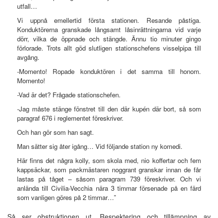
utfall…
Vi uppnå emellertid första stationen. Resande påstiga.
Konduktörerna granskade långsamt låsinrättningarna vid varje
dörr, vilka de öppnade och stängde. Ännu tio minuter gingo
förlorade. Trots allt göd slutligen stationschefens visselpipa till
avgång.
-Momento! Ropade konduktören i det samma till honom.
Momento!
-Vad är det? Frågade stationschefen.
-Jag måste stänge fönstret till den där kupén där bort, så som
paragraf 676 i reglementet föreskriver.
Och han gör som han sagt.
Man sätter sig åter igång… Vid följande station ny komedi.
Här finns det några kolly, som skola med, nio koffertar och fem
kappsäckar, som packmästaren noggrant granskar innan de får
lastas på tåget – såsom paragram 739 föreskriver. Och vi
anlända till Civilia-Vecchia nära 3 timmar försenade på en färd
som vanligen göres på 2 timmar…”
Så ser obstruktionen ut. Respektering och tillämpning av