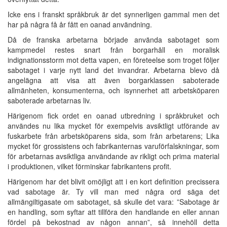
Icke ens i franskt språkbruk är det synnerligen gammal men det
har på några få år fått en oanad användning.
Då de franska arbetarna började använda sabotaget som
kampmedel restes snart från borgarhåll en moralisk
indignationsstorm mot detta vapen, en företeelse som troget följer
sabotaget i varje nytt land det invandrar. Arbetarna blevo då
angelägna att visa att även borgarklassen saboterade
allmänheten, konsumenterna, och isynnerhet att arbetsköparen
saboterade arbetarnas liv.
Härigenom fick ordet en oanad utbredning i språkbruket och
användes nu lika mycket för exempelvis avsiktligt utförande av
fuskarbete från arbetsköparens sida, som från arbetarens; Lika
mycket för grossistens och fabrikanternas varuförfalskningar, som
för arbetarnas avsiktliga användande av rikligt och prima material
i produktionen, vilket förminskar fabrikantens profit.
Härigenom har det blivit omöjligt att i en kort definition precissera
vad sabotage är. Ty vill man med några ord säga det
allmängiltigasate om sabotaget, så skulle det vara: ”Sabotage är
en handling, som syftar att tillföra den handlande en eller annan
fördel på bekostnad av någon annan”, så innehöll detta