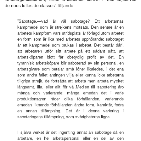
de nous lutles de classes” följande:
”Sabotage.—vad är väl sabotage? Ett arbetarnas
kampmedel som är strejkens motsats. Den senare är en
arbetets kampform vars stridsplats är förlagd utom arbetet
en form som är lika med arbetets upphörande; sabotaget
är ett kampmedel som brukas i arbetet. Det består däri,
att arbetaren utför sitt arbete på ett sådant sätt, att
arbetsköparen blott får obetydlig profit av det. En
tyrannisk arbetsköpare blir saboterad av sin personal, en
arbetsgivare som betalar små löner likaledes, i det ena
som andra fallet antingen vilja eller kunna icke arbetarna
tillgripa strejk, de fortsätta att arbeta men arbeta mycket
långsamt, illa, eller allt för väl.Medlen till sabotering äro
många och varierande; många emedan det i varje
produktionsgren råder olika förhållanden, varierande
emedan liknande förhållanden ändra form, karaktär, fodra
en annan tillämpning. Det är i denna variering i
saboteringens tillämpning, som svårigheterna ligga.
I själva verket är det ingenting annat än sabotage då en
arbetare, en hel arbetspersonal eller en del av den