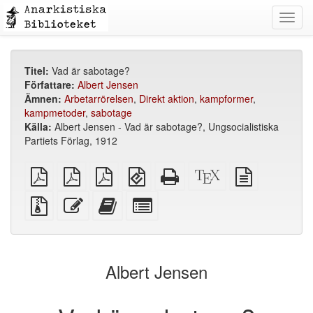
Toggl
navig
Titel:
Vad är sabotage?
Författare:
Albert Jensen
Ämnen:
Arbetarrörelsen
,
Direkt aktion
,
kampformer
,
kampmetoder
,
sabotage
Källa:
Albert Jensen - Vad är sabotage?, Ungsocialistiska
Partiets Förlag, 1912
plain
A4
Letter
EPUB
Fristående
XeLaTeX
plain
PDF
imposed
imposed
(för
HTML
källa
text
PDF
PDF
mobila
(utskriftsvänlig)
källa
Källfiler
Redigera
Lägg
Select
enheter)
med
denna
till
individual
bilagor
text
denna
parts
text
for
i
the
Albert Jensen
bokskaparen
bookbuilder