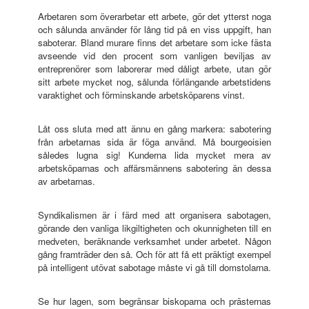
Arbetaren som överarbetar ett arbete, gör det ytterst noga
och sålunda använder för lång tid på en viss uppgift, han
saboterar. Bland murare finns det arbetare som icke fästa
avseende vid den procent som vanligen beviljas av
entreprenörer som laborerar med dåligt arbete, utan gör
sitt arbete mycket nog, sålunda förlängande arbetstidens
varaktighet och förminskande arbetsköparens vinst.
Låt oss sluta med att ännu en gång markera: sabotering
från arbetarnas sida är föga använd. Må bourgeoisien
således lugna sig! Kunderna lida mycket mera av
arbetsköparnas och affärsmännens sabotering än dessa
av arbetarnas.
Syndikalismen är i färd med att organisera sabotagen,
görande den vanliga likgiltigheten och okunnigheten till en
medveten, beräknande verksamhet under arbetet. Någon
gång framträder den så. Och för att få ett präktigt exempel
på intelligent utövat sabotage måste vi gå till domstolarna.
Se hur lagen, som begränsar biskoparna och prästernas