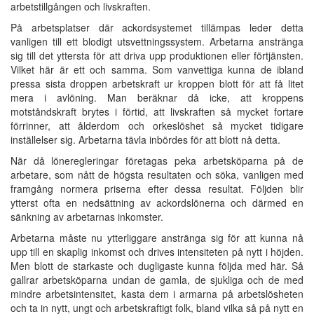
arbetstillgången och livskraften.
På arbetsplatser där ackordsystemet tillämpas leder detta
vanligen till ett blodigt utsvettningssystem. Arbetarna anstränga
sig till det yttersta för att driva upp produktionen eller förtjänsten.
Vilket här är ett och samma. Som vanvettiga kunna de ibland
pressa sista droppen arbetskraft ur kroppen blott för att få litet
mera i avlöning. Man beräknar då icke, att kroppens
motståndskraft brytes i förtid, att livskraften så mycket fortare
förrinner, att ålderdom och orkeslöshet så mycket tidigare
inställelser sig. Arbetarna tävla inbördes för att blott nå detta.
När då löneregleringar företagas peka arbetsköparna på de
arbetare, som nått de högsta resultaten och söka, vanligen med
framgång normera priserna efter dessa resultat. Följden blir
ytterst ofta en nedsättning av ackordslönerna och därmed en
sänkning av arbetarnas inkomster.
Arbetarna måste nu ytterliggare anstränga sig för att kunna nå
upp till en skaplig inkomst och drives intensiteten på nytt i höjden.
Men blott de starkaste och dugligaste kunna följda med här. Så
gallrar arbetsköparna undan de gamla, de sjukliga och de med
mindre arbetsintensitet, kasta dem i armarna på arbetslösheten
och ta in nytt, ungt och arbetskraftigt folk, bland vilka så på nytt en