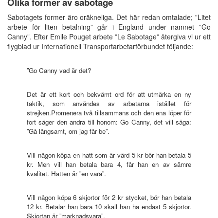
Olika former av sabotage
Sabotagets former äro oräkneliga. Det här redan omtalade; ”Litet
arbete för liten betalning” går i England under namnet ”Go
Canny”. Efter Emile Pouget arbete ”Le Sabotage” återgiva vi ur ett
flygblad ur Internationell Transportarbetarförbundet följande:
”Go Canny vad är det?
Det är ett kort och bekvämt ord för att utmärka en ny
taktik, som användes av arbetarna istället för
strejken.Promenera två tillsammans och den ena löper för
fort säger den andra till honom: Go Canny, det vill säga:
”Gå långsamt, om jag får be”.
Vill någon köpa en hatt som är värd 5 kr bör han betala 5
kr. Men vill han betala bara 4, får han en av sämre
kvalitet. Hatten är ”en vara”.
Vill någon köpa 6 skjortor för 2 kr stycket, bör han betala
12 kr. Betalar han bara 10 skall han ha endast 5 skjortor.
Skjortan är ”marknadsvara”.