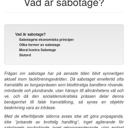
Vad är sabotage?
Vad är sabotage?
Sabotagets ekonomiska principer
Olika former av sabotage
Moral kontra Sabotage
Slutord
Frågan om sabotage har på senaste tiden blivit synnerligen
aktuell inom fackföreningsvärlden. Då sabotaget emellertid ofta
framställts av borgarprässen som blodtörstiga banditers rövande,
mördande och plundrande, utan hänsyn till allmänhetens väl och
ve, och då den socialdemokratiska prässen delar denna
benägenhet till falsk framställning, så synes en objektiv
beskrivning vara av inträsse.
Med de efterföljande sidorna avses icke att göra propaganda,
icke ”prisande av brottslig handling”, inget agiterande för
sabotagets användande, inget rekommenderande, utan endast