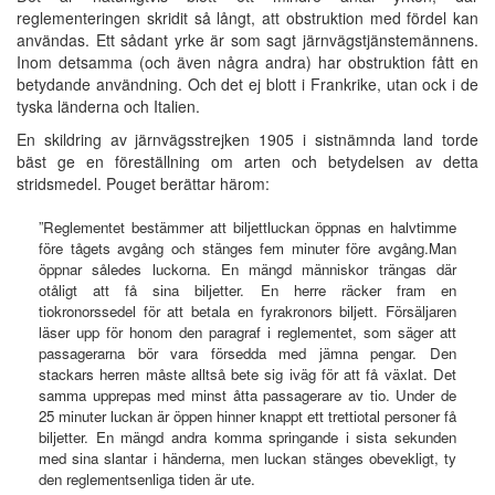
reglementeringen skridit så långt, att obstruktion med fördel kan
användas. Ett sådant yrke är som sagt järnvägstjänstemännens.
Inom detsamma (och även några andra) har obstruktion fått en
betydande användning. Och det ej blott i Frankrike, utan ock i de
tyska länderna och Italien.
En skildring av järnvägsstrejken 1905 i sistnämnda land torde
bäst ge en föreställning om arten och betydelsen av detta
stridsmedel. Pouget berättar härom:
”Reglementet bestämmer att biljettluckan öppnas en halvtimme
före tågets avgång och stänges fem minuter före avgång.Man
öppnar således luckorna. En mängd människor trängas där
otåligt att få sina biljetter. En herre räcker fram en
tiokronorssedel för att betala en fyrakronors biljett. Försäljaren
läser upp för honom den paragraf i reglementet, som säger att
passagerarna bör vara försedda med jämna pengar. Den
stackars herren måste alltså bete sig iväg för att få växlat. Det
samma upprepas med minst åtta passagerare av tio. Under de
25 minuter luckan är öppen hinner knappt ett trettiotal personer få
biljetter. En mängd andra komma springande i sista sekunden
med sina slantar i händerna, men luckan stänges obevekligt, ty
den reglementsenliga tiden är ute.