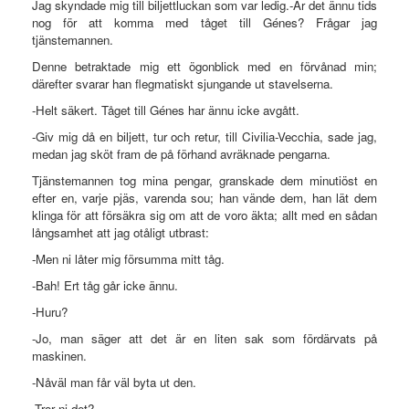
Jag skyndade mig till biljettluckan som var ledig.-Är det ännu tids
nog för att komma med tåget till Génes? Frågar jag
tjänstemannen.
Denne betraktade mig ett ögonblick med en förvånad min;
därefter svarar han flegmatiskt sjungande ut stavelserna.
-Helt säkert. Tåget till Génes har ännu icke avgått.
-Giv mig då en biljett, tur och retur, till Civilia-Vecchia, sade jag,
medan jag sköt fram de på förhand avräknade pengarna.
Tjänstemannen tog mina pengar, granskade dem minutiöst en
efter en, varje pjäs, varenda sou; han vände dem, han lät dem
klinga för att försäkra sig om att de voro äkta; allt med en sådan
långsamhet att jag otåligt utbrast:
-Men ni låter mig försumma mitt tåg.
-Bah! Ert tåg går icke ännu.
-Huru?
-Jo, man säger att det är en liten sak som fördärvats på
maskinen.
-Nåväl man får väl byta ut den.
-Tror ni det?