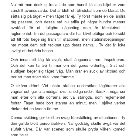
Nu må man dock ej tro att de som hunnit få sina biljetter voro
särskilt avundsvärda. Det är blott ett blindskäl som de klarat. De
sätta sig på tåget – men tåget får ej. Ty först måste en del andra
tåg passera, och dessa stå nu stilla på några hundra meters
avstånd för att fullgöra någonting som är föreskrivet i
reglementet. En del passagerare där har blivit otåliga och försökt
att till fots bege sig fram till stationen, men stationsbetjäningen
har motat dem och tecknat upp deras namn… Ty det är icke
lovligt att beträda banan.
Och innan ett tåg får avgå, skall ångpanna mm. Inspekteras.
Och det kan ta två timmar om det göres ordentligt. Sist och
slutligen beger sig tåget iväg. Man drar en suck av lättnad och
tror att man snart skall vara framme.
O sköna dröm! Vid nästa station undersöker tågföraren alla
vagnar och ger alla nödiga, dvs. onödiga order. Särskilt noga ser
man efter om alla dörrarna äro väl stängda, som reglementet
fodrar. Tåget hade bort stanna en minut, men i själva verket
räcker det en kvarts timme.
Denna skildring ger blott en svag föreställning av situationen. Ty
den gällde blott persontrafiken. När godståg skulle avgå var det
sjufalt värre. Där var scener, som skulle pryda vilken komedi
som helst.