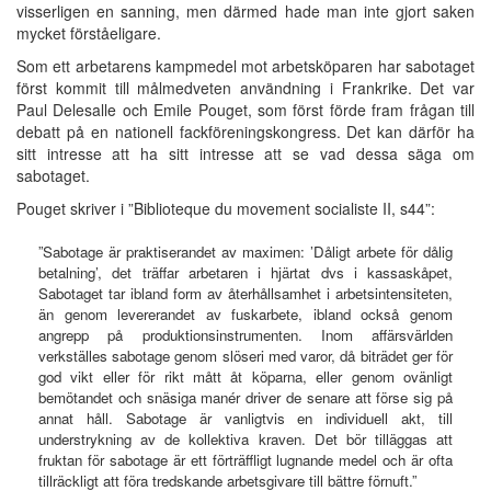
visserligen en sanning, men därmed hade man inte gjort saken
mycket förståeligare.
Som ett arbetarens kampmedel mot arbetsköparen har sabotaget
först kommit till målmedveten användning i Frankrike. Det var
Paul Delesalle och Emile Pouget, som först förde fram frågan till
debatt på en nationell fackföreningskongress. Det kan därför ha
sitt intresse att ha sitt intresse att se vad dessa säga om
sabotaget.
Pouget skriver i ”Biblioteque du movement socialiste II, s44”:
”Sabotage är praktiserandet av maximen: ’Dåligt arbete för dålig
betalning’, det träffar arbetaren i hjärtat dvs i kassaskåpet,
Sabotaget tar ibland form av återhållsamhet i arbetsintensiteten,
än genom levererandet av fuskarbete, ibland också genom
angrepp på produktionsinstrumenten. Inom affärsvärlden
verkställes sabotage genom slöseri med varor, då biträdet ger för
god vikt eller för rikt mått åt köparna, eller genom ovänligt
bemötandet och snäsiga manér driver de senare att förse sig på
annat håll. Sabotage är vanligtvis en individuell akt, till
understrykning av de kollektiva kraven. Det bör tilläggas att
fruktan för sabotage är ett förträffligt lugnande medel och är ofta
tillräckligt att föra tredskande arbetsgivare till bättre förnuft.”