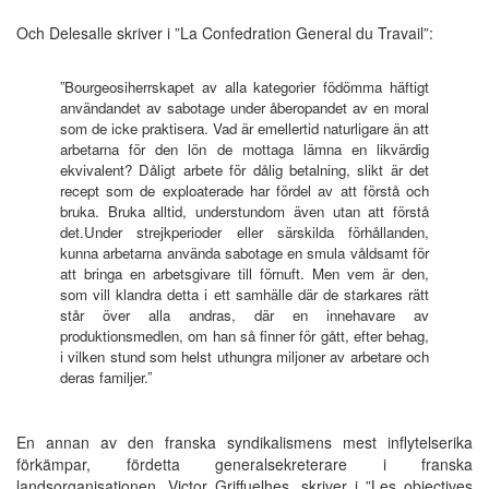
Och Delesalle skriver i ”La Confedration General du Travail”:
”Bourgeosiherrskapet av alla kategorier födömma häftigt
användandet av sabotage under åberopandet av en moral
som de icke praktisera. Vad är emellertid naturligare än att
arbetarna för den lön de mottaga lämna en likvärdig
ekvivalent? Dåligt arbete för dålig betalning, slikt är det
recept som de exploaterade har fördel av att förstå och
bruka. Bruka alltid, understundom även utan att förstå
det.Under strejkperioder eller särskilda förhållanden,
kunna arbetarna använda sabotage en smula våldsamt för
att bringa en arbetsgivare till förnuft. Men vem är den,
som vill klandra detta i ett samhälle där de starkares rätt
står över alla andras, där en innehavare av
produktionsmedlen, om han så finner för gått, efter behag,
i vilken stund som helst uthungra miljoner av arbetare och
deras familjer.”
En annan av den franska syndikalismens mest inflytelserika
förkämpar, fördetta generalsekreterare i franska
landsorganisationen, Victor Griffuelhes, skriver i ”Les objectives