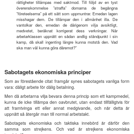
rättigheter tillämpas med saktmod. Till följd av en tyst
överenskommelse ”straffa” domarna de begångna
”företeelserna” på ett sätt som uppmuntrar. Emedan lagen
misshagar dem. De tillämpar den i allmänhet illa. De
vantolkar den, emedan de därigenom vilja avsiktligt,
medvetet, beräknat korrigerat dess verkningar. När
arbetarklassen uppnått en sådan andlig ståndpunkt i sin
kamp, då skall ingenting längre kunna motstå den. Vad
ska man väl kunna göra däremot?”
Sabotagets ekonomiska principer
Som av förestående citat framgår synes sabotagets vanliga form
vara: dåligt arbete för dålig betalning.
Men då arbetarna vilja bevara denna princip som ett kampmedel,
kunna de icke tillämpa den oavbrutet, utan endast tillfälligtvis för
att framtvinga ett eller annat medgivande, och när detta är
uppnått så återgår man till normal arbetstakt.
Sabotagets ekonomiska och taktiska innebörd är därför den
samma som strejkens. Och vad är strejkens ekonomiska