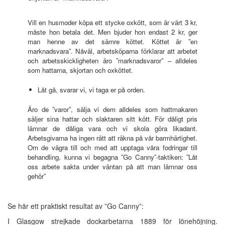
Vill en husmoder köpa ett stycke oxkött, som är värt 3 kr,
måste hon betala det. Men bjuder hon endast 2 kr, ger
man henne av det sämre köttet. Köttet är ”en
marknadsvara”. Nåväl, arbetsköparna förklarar att arbetet
och arbetsskickligheten äro ”marknadsvaror” – alldeles
som hattarna, skjortan och oxköttet.
Låt gå, svarar vi, vi taga er på orden.
Äro de ”varor”, sälja vi dem alldeles som hattmakaren
säljer sina hattar och slaktaren sitt kött. För dåligt pris
lämnar de dåliga vara och vi skola göra likadant.
Arbetsgivarna ha ingen rätt att räkna på vår barmhärtighet.
Om de vägra till och med att upptaga våra fodringar till
behandling, kunna vi begagna ”Go Canny”-taktiken: ”Låt
oss arbete sakta under väntan på att man lämnar oss
gehör”
Se här ett praktiskt resultat av ”Go Canny”:
I Glasgow strejkade dockarbetarna 1889 för lönehöjning.