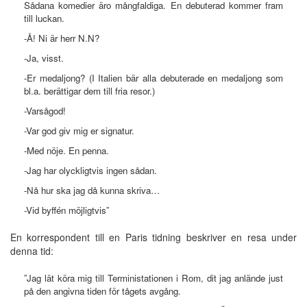
Sådana komedier äro mångfaldiga. En debuterad kommer fram
till luckan.
-Å! Ni är herr N.N?
-Ja, visst.
-Er medaljong? (I Italien bär alla debuterade en medaljong som
bl.a. berättigar dem till fria resor.)
-Varsågod!
-Var god giv mig er signatur.
-Med nöje. En penna.
-Jag har olyckligtvis ingen sådan.
-Nå hur ska jag då kunna skriva…
-Vid byffén möjligtvis”
En korrespondent till en Paris tidning beskriver en resa under
denna tid:
”Jag lät köra mig till Terministationen i Rom, dit jag anlände just
på den angivna tiden för tågets avgång.