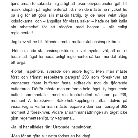
tjänsteman försäkrade mig artigt att lokomotivpersonalen gått till
maskindepån på reglementerad tid, men de måste ha mycket tid
på sig för att göra sin maskin färdig, ty de hade velat väga
kolsäckarna, och – ängsliga för vissa saker – hade de låtit kalla
sin arbetschef för att rådgöra med honom – allt enligt
reglementet!
Jag blev vittne till följande samtal mellan stationsinspektören:
-Hör nu, sade stationsinspektören, ni vet mycket väl, att om ni
fodrar att tåget formeras enligt reglementet så kommer det aldrig
att avgå.
-Förlåt inspektörn, svarade den andre lugnt. Men man måste
först och främst respektera paragraf 293 som föreskriver att
vagnarnas fasta buffertar fasta skiftesvis mot de fjädrande
buffertarna. Därför måste man omforma hela tåget, ty ingen enda
buffert sammanfaller med sin kontrabuffert så som par.236,
moment A föreskriver. Säkerhetskopplingen fattas delvis på
vissa vagnar varför man måste repparera dem som paragraf 362
moment B föreskriver. Vidare är sammansättningen av tåget icke
gjort regementsenligt, ty vagnarna…
-Ja, ni har alldeles rätt! Utropade inspektören.
-Men för att göra allt detta fodras en hel dag!