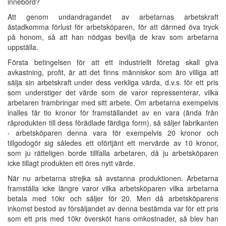
innebörd?
Att genom undandragandet av arbetarnas arbetskraft
åstadkomma förlust för arbetsköparen, för att därmed öva tryck
på honom, så att han nödgas bevilja de krav som arbetarna
uppställa.
Första betingelsen för att ett industriellt företag skall giva
avkastning, profit, är att det finns människor som äro villiga att
sälja sin arbetskraft under dess verkliga värda, d.v.s. för ett pris
som understiger det värde som de varor repressenterar, vilka
arbetaren frambringar med sitt arbete. Om arbetarna exempelvis
inalles får tio kronor för framställandet av en vara (ända från
råprodukten till dess förädlade färdiga form), så säljer fabrikanten
- arbetsköparen denna vara för exempelvis 20 kronor och
tillgodogör sig således ett oförtjänt ett mervärde av 10 kronor,
som ju rätteligen borde tillfalla arbetaren, då ju arbetsköparen
icke tillagt produkten ett öres nytt värde.
När nu arbetarna strejka så avstanna produktionen. Arbetarna
framställa icke längre varor vilka arbetsköparen vilka arbetarna
betala med 10kr och säljer för 20. Men då arbetsköparens
inkomst bestod av försäljandet av denna bestämda var för ett pris
som ett pris med 10kr översköt hans omkostnader, så blev han