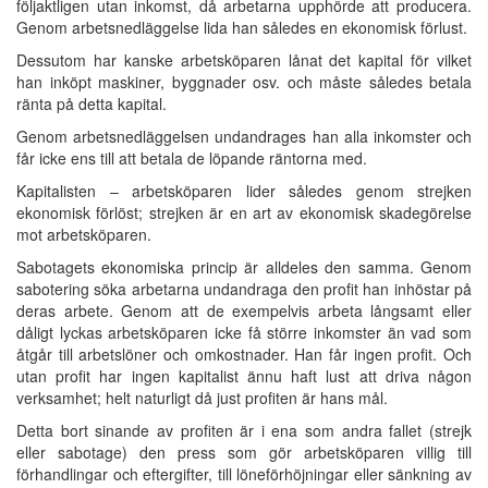
följaktligen utan inkomst, då arbetarna upphörde att producera.
Genom arbetsnedläggelse lida han således en ekonomisk förlust.
Dessutom har kanske arbetsköparen lånat det kapital för vilket
han inköpt maskiner, byggnader osv. och måste således betala
ränta på detta kapital.
Genom arbetsnedläggelsen undandrages han alla inkomster och
får icke ens till att betala de löpande räntorna med.
Kapitalisten – arbetsköparen lider således genom strejken
ekonomisk förlöst; strejken är en art av ekonomisk skadegörelse
mot arbetsköparen.
Sabotagets ekonomiska princip är alldeles den samma. Genom
sabotering söka arbetarna undandraga den profit han inhöstar på
deras arbete. Genom att de exempelvis arbeta långsamt eller
dåligt lyckas arbetsköparen icke få större inkomster än vad som
åtgår till arbetslöner och omkostnader. Han får ingen profit. Och
utan profit har ingen kapitalist ännu haft lust att driva någon
verksamhet; helt naturligt då just profiten är hans mål.
Detta bort sinande av profiten är i ena som andra fallet (strejk
eller sabotage) den press som gör arbetsköparen villig till
förhandlingar och eftergifter, till löneförhöjningar eller sänkning av