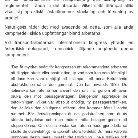
reglementet – ända in det absurda. Vilket strikt tillämpat alltid
visar sig opraktiskt, åstadkommer stockning och försening av
arbetet.
Naturligtvis råder det med avseende på detta, som alla anda
kampmedel, skilda uppfattningar bland arbetarna.
Vid transportarbetarnas internationella kongress yttrade en
österrikisk delegerad, Tomschick, följande angående denna
kampmetod:
”Det är mycket svårt för kongressen att rekommendera arbetarna
att tillgripa strejk eller obstruktion, ty vad som kan vara lämpligt i
ett land kan vara omöjligt att tillämpa i ett annat.Beträffande
obstruktionen så är den gammal. Den har används 1895. De
italienska kamraterna har använt den rätt illa, genom att även
bruka den mot passagerartågen. Därigenom uppretade de
befolkningen, vilket var absolut onödigt, ty passagerartrafiken,
den är icke den viktigaste affären, den kommer först i andra
rummet. För järnvägsbolagen är det godstrafiken som är av
största betydelse och man måste träffa bolagen genom att
stoppa denna. Om de italienska kamraterna hade gjort detta så
skulle de otvivelaktigt ha uppnått stora fördelar. Ju mera varorna
upphopas desto mera uppstår det stockning i hela trafiken och