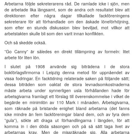
Arbetarna följde sekreterarens råd. De ramlade icke i sjön, men
de arbetade lika långsamt, som de andra och resultatet blev att
direktionen efter några dagar tillkallade fackföreningens
sekreterare för att förhandlade om den äskade löneförhöjning,
som efter en stunds diskussion blev beviljad, mot villkor att
arbetstakten skulle bli som den varit innan konflikten.
Och så skedde också.
”Go Canny” är således en direkt tillämpning av formeln: litet
arbete för liten lön.
I slutet på 1908 använde sig biträdena i de stora
bokförlagsfirmorna i Leipzig denna metod för uppnåendet av
vissa fodringar. En facktidning relaterade saken på följande sätt;
dessa biträden som oaktat de stora levnadsomkostnaderna
måste arbeta under synnerligen usla förhållanden hade för
arbetsgivarna framlagt ett förslag till överenskommelse i vilket de
begärde en minimilön av 110 Mark i månaden. Arbetsgivarna,
som räknade på bristande enighet bland arbetarna (det fanns
icke mindre än fem fackföreningar bland dem, och av fyra dem
”gula”), sökte att draga ut förhandlingarna i längden, för att
komma in i den döda säsongen och på så sätt taga livet av
arbetarnas krav. Men de missräknade sig. Alla arbetarna