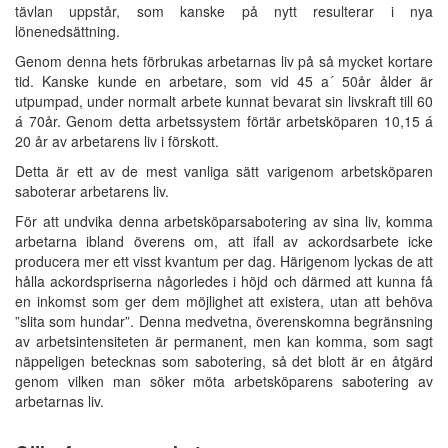
tävlan uppstår, som kanske på nytt resulterar i nya
lönenedsättning.
Genom denna hets förbrukas arbetarnas liv på så mycket kortare
tid. Kanske kunde en arbetare, som vid 45 a´ 50år ålder är
utpumpad, under normalt arbete kunnat bevarat sin livskraft till 60
á 70år. Genom detta arbetssystem förtär arbetsköparen 10,15 á
20 år av arbetarens liv i förskott.
Detta är ett av de mest vanliga sätt varigenom arbetsköparen
saboterar arbetarens liv.
För att undvika denna arbetsköparsabotering av sina liv, komma
arbetarna ibland överens om, att ifall av ackordsarbete icke
producera mer ett visst kvantum per dag. Härigenom lyckas de att
hålla ackordspriserna någorledes i höjd och därmed att kunna få
en inkomst som ger dem möjlighet att existera, utan att behöva
”slita som hundar”. Denna medvetna, överenskomna begränsning
av arbetsintensiteten är permanent, men kan komma, som sagt
näppeligen betecknas som sabotering, så det blott är en åtgärd
genom vilken man söker möta arbetsköparens sabotering av
arbetarnas liv.