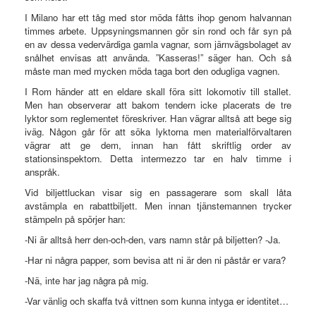
I Milano har ett tåg med stor möda fåtts ihop genom halvannan
timmes arbete. Uppsyningsmannen gör sin rond och får syn på
en av dessa vedervärdiga gamla vagnar, som järnvägsbolaget av
snålhet envisas att använda. ”Kasseras!” säger han. Och så
måste man med mycken möda taga bort den odugliga vagnen.
I Rom händer att en eldare skall föra sitt lokomotiv till stallet.
Men han observerar att bakom tendern icke placerats de tre
lyktor som reglementet föreskriver. Han vägrar alltså att bege sig
iväg. Någon går för att söka lyktorna men materialförvaltaren
vägrar att ge dem, innan han fått skriftlig order av
stationsinspektorn. Detta intermezzo tar en halv timme i
anspråk.
Vid biljettluckan visar sig en passagerare som skall låta
avstämpla en rabattbiljett. Men innan tjänstemannen trycker
stämpeln på spörjer han:
-Ni är alltså herr den-och-den, vars namn står på biljetten? -Ja.
-Har ni några papper, som bevisa att ni är den ni påstår er vara?
-Nä, inte har jag några på mig.
-Var vänlig och skaffa två vittnen som kunna intyga er identitet…