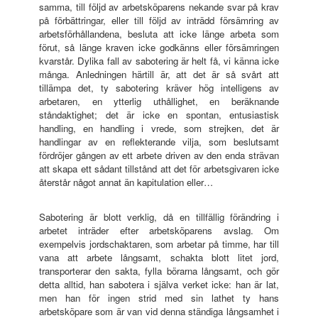
samma, till följd av arbetsköparens nekande svar på krav
på förbättringar, eller till följd av inträdd försämring av
arbetsförhållandena, besluta att icke länge arbeta som
förut, så länge kraven icke godkänns eller försämringen
kvarstår. Dylika fall av sabotering är helt få, vi känna icke
många. Anledningen härtill är, att det är så svårt att
tillämpa det, ty sabotering kräver hög intelligens av
arbetaren, en ytterlig uthållighet, en beräknande
ståndaktighet; det är icke en spontan, entusiastisk
handling, en handling i vrede, som strejken, det är
handlingar av en reflekterande vilja, som beslutsamt
fördröjer gången av ett arbete driven av den enda strävan
att skapa ett sådant tillstånd att det för arbetsgivaren icke
återstår något annat än kapitulation eller…
Sabotering är blott verklig, då en tillfällig förändring i
arbetet inträder efter arbetsköparens avslag. Om
exempelvis jordschaktaren, som arbetar på timme, har till
vana att arbete långsamt, schakta blott litet jord,
transporterar den sakta, fylla börarna långsamt, och gör
detta alltid, han sabotera i själva verket icke: han är lat,
men han för ingen strid med sin lathet ty hans
arbetsköpare som är van vid denna ständiga långsamhet i