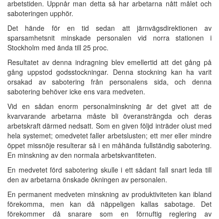
arbetstiden. Uppnår man detta så har arbetarna nått målet och
saboteringen upphör.
Det hände för en tid sedan att järnvägsdirektionen av
sparsamhetsnit minskade personalen vid norra stationen i
Stockholm med ända till 25 proc.
Resultatet av denna indragning blev emellertid att det gång på
gång uppstod godsstockningar. Denna stockning kan ha varit
orsakad av sabotering från personalens sida, och denna
sabotering behöver icke ens vara medveten.
Vid en sådan enorm personalminskning är det givet att de
kvarvarande arbetarna måste bli överansträngda och deras
arbetskraft därmed nedsatt. Som en given följd inträder olust med
hela systemet; omedvetet faller arbetslusten; ett mer eller mindre
öppet missnöje resulterar så i en måhända fullständig sabotering.
En minskning av den normala arbetskvantiteten.
En medvetet förd sabotering skulle i ett sådant fall snart leda till
den av arbetarna önskade ökningen av personalen.
En permanent medveten minskning av produktiviteten kan ibland
förekomma, men kan då näppeligen kallas sabotage. Det
förekommer då snarare som en förnuftig reglering av