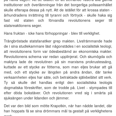
institutioner och överlämningar från det borgerliga polissamhället
skulle efterapa dessa på nytt. Att de istället för att krossa staten -
århundradens inrättning till tyranni och förtryck - skulle haka sig
fast vid staten och förvandla revolutionens seger till
statsreaktionens seger.
Hans fruktan - icke hans förhoppningar - blev till verklighet.
Trångbröstade statsfanatiker grep makten. Livsfrämmande hade
de i sina studiekammare läst någonstädes i en socialistisk teologi,
att revolutionens form var ödesbestämd av ekonomiska makter.
Revolutionens schema var redan upplinjerat. Och skumögda och
maktyra lade de revolutinen på sin marxisms prokrustessäng,
kuttade av ett stycke av fötterna, som man eljes brukar att gå
med, och ett stycke av längden på andra ändan, där tanke
verksamheten eljes har säte, och betraktade självbelåtet sitt verk.
Ty så skulle det handlas enligt den socialistiska teologis
dogmatiska föreskrifter, som de trodde på. Livet - stympades till
efter döda bokstäver. Och revolutionen vred sig i smärta på
sjuksängen under lidanden och jämmer.
Det var den bild som mötte Krapotkin, när han nådde landet, där
han hoppats få se sina drömmars mål ta gestalt på verklighetens
mark.