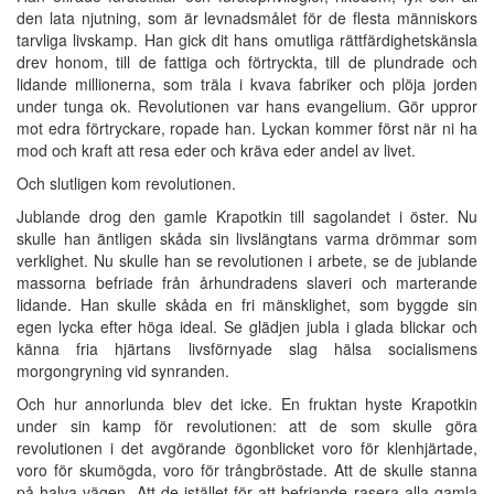
den lata njutning, som är levnadsmålet för de flesta människors
tarvliga livskamp. Han gick dit hans omutliga rättfärdighetskänsla
drev honom, till de fattiga och förtryckta, till de plundrade och
lidande millionerna, som träla i kvava fabriker och plöja jorden
under tunga ok. Revolutionen var hans evangelium. Gör uppror
mot edra förtryckare, ropade han. Lyckan kommer först när ni ha
mod och kraft att resa eder och kräva eder andel av livet.
Och slutligen kom revolutionen.
Jublande drog den gamle Krapotkin till sagolandet i öster. Nu
skulle han äntligen skåda sin livslängtans varma drömmar som
verklighet. Nu skulle han se revolutionen i arbete, se de jublande
massorna befriade från århundradens slaveri och marterande
lidande. Han skulle skåda en fri mänsklighet, som byggde sin
egen lycka efter höga ideal. Se glädjen jubla i glada blickar och
känna fria hjärtans livsförnyade slag hälsa socialismens
morgongryning vid synranden.
Och hur annorlunda blev det icke. En fruktan hyste Krapotkin
under sin kamp för revolutionen: att de som skulle göra
revolutionen i det avgörande ögonblicket voro för klenhjärtade,
voro för skumögda, voro för trångbröstade. Att de skulle stanna
på halva vägen. Att de istället för att befriande rasera alla gamla