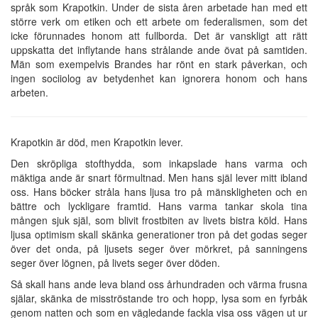
språk som Krapotkin. Under de sista åren arbetade han med ett
större verk om etiken och ett arbete om federalismen, som det
icke förunnades honom att fullborda. Det är vanskligt att rätt
uppskatta det inflytande hans strålande ande övat på samtiden.
Män som exempelvis Brandes har rönt en stark påverkan, och
ingen sociiolog av betydenhet kan ignorera honom och hans
arbeten.
Krapotkin är död, men Krapotkin lever.
Den skröpliga stofthydda, som inkapslade hans varma och
mäktiga ande är snart förmultnad. Men hans själ lever mitt ibland
oss. Hans böcker stråla hans ljusa tro på mänskligheten och en
bättre och lyckligare framtid. Hans varma tankar skola tina
mången sjuk själ, som blivit frostbiten av livets bistra köld. Hans
ljusa optimism skall skänka generationer tron på det godas seger
över det onda, på ljusets seger över mörkret, på sanningens
seger över lögnen, på livets seger över döden.
Så skall hans ande leva bland oss århundraden och värma frusna
själar, skänka de misströstande tro och hopp, lysa som en fyrbåk
genom natten och som en vägledande fackla visa oss vägen ut ur