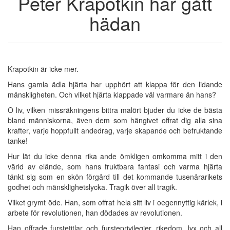
Peter Krapotkin har gått
hädan
Krapotkin är icke mer.
Hans gamla ädla hjärta har upphört att klappa för den lidande
mänskligheten. Och vilket hjärta klappade väl varmare än hans?
O liv, vilken missräkningens bittra malört bjuder du icke de bästa
bland människorna, även dem som hängivet offrat dig alla sina
krafter, varje hoppfullt andedrag, varje skapande och befruktande
tanke!
Hur lät du icke denna rika ande ömkligen omkomma mitt i den
värld av elände, som hans fruktbara fantasi och varma hjärta
tänkt sig som en skön förgård till det kommande tusenårarikets
godhet och mänsklighetslycka. Tragik över all tragik.
Vilket grymt öde. Han, som offrat hela sitt liv i oegennyttig kärlek, i
arbete för revolutionen, han dödades av revolutionen.
Han offrade furstetitlar och fursteprivilegier, rikedom, lyx och all