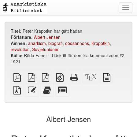
Toggl
navig
Titel:
Peter Krapotkin har gått hädan
Författare:
Albert Jensen
Ämnen:
anarkism
,
biografi
,
dödsannons
,
Kropotkin
,
revolution
,
Sovjetunionen
Källa:
Röda Fanor - Tidskrift för den fria kommunismen #2
1921
plain
A4
Letter
EPUB
Fristående
XeLaTeX
plain
PDF
imposed
imposed
(för
HTML
källa
text
PDF
PDF
mobila
(utskriftsvänlig)
källa
Källfiler
Redigera
Lägg
Select
enheter)
med
denna
till
individual
bilagor
text
denna
parts
text
for
i
the
Albert Jensen
bokskaparen
bookbuilder