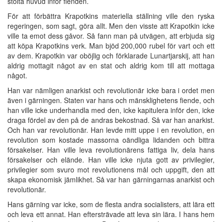
stolta huvud inför fienden.
För att förbättra Krapotkins materiella ställning ville den ryska
regeringen, som sagt, göra allt. Men den visste att Krapotkin icke
ville ta emot dess gåvor. Så fann man på utvägen, att erbjuda sig
att köpa Krapotkins verk. Man bjöd 200,000 rubel för vart och ett
av dem. Krapotkin var oböjlig och förklarade Lunartjarskij, att han
aldrig mottagit något av en stat och aldrig kom till att mottaga
något.
Han var nämligen anarkist och revolutionär icke bara i ordet men
även i gärningen. Staten var hans och mänsklighetens fiende, och
han ville icke underhandla med den, icke kapitulera inför den, icke
draga fördel av den på de andras bekostnad. Så var han anarkist.
Och han var revolutionär. Han levde mitt uppe i en revolution, en
revolution som kostade massorna oändliga lidanden och bittra
försakelser. Han ville leva revolutionärens fattiga liv, dela hans
försakelser och elände. Han ville icke njuta gott av privilegier,
privilegier som svuro mot revolutionens mål och uppgift, den att
skapa ekonomisk jämlikhet. Så var han gärningarnas anarkist och
revolutionär.
Hans gärning var icke, som de flesta andra socialisters, att lära ett
och leva ett annat. Han eftersträvade att leva sin lära. I hans hem