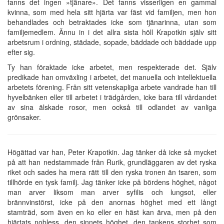
fanns det ingen »tjänare». Det fanns visserligen en gammal
kvinna, som med hela sitt hjärta var fäst vid familjen, men hon
behandlades och betraktades icke som tjänarinna, utan som
familjemedlem. Ännu in i det allra sista höll Krapotkin själv sitt
arbetsrum i ordning, städade, sopade, bäddade och bäddade upp
efter sig.
Ty han föraktade icke arbetet, men respekterade det. Själv
predikade han omväxling i arbetet, det manuella och intellektuella
arbetets förening. Från sitt vetenskapliga arbete vandrade han till
hyvelbänken eller till arbetet i trädgården, icke bara till vårdandet
av sina älskade rosor, men också till odlandet av vanliga
grönsaker.
Högättad var han, Peter Krapotkin. Jag tänker då icke så mycket
på att han nedstammade från Rurik, grundläggaren av det ryska
riket och sades ha mera rätt till den ryska tronen än tsaren, som
tillhörde en tysk familj. Jag tänker icke på bördens höghet, något
man arver liksom man arver syfilis och lungsot, eller
brännvinstörst, icke på den anornas höghet med ett långt
stamträd, som även en ko eller en häst kan ärva, men på den
hjärtats nobless, den sinnets höghet, den tankens storhet som