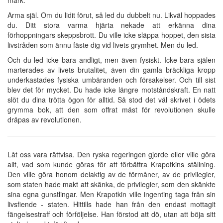
Arma själ. Om du lidit förut, så led du dubbelt nu. Likväl hoppades
du. Ditt stora varma hjärta nekade att erkänna dina
förhoppningars skeppsbrott. Du ville icke släppa hoppet, den sista
livstråden som ännu fäste dig vid livets grymhet. Men du led.
Och du led icke bara andligt, men även fysiskt. Icke bara själen
marterades av livets brutalitet, även din gamla bräckliga kropp
underkastades fysiska umbäranden och försakelser. Och till sist
blev det för mycket. Du hade icke längre motståndskraft. En natt
slöt du dina trötta ögon för alltid. Så stod det väl skrivet i ödets
grymma bok, att den som offrat mäst för revolutionen skulle
dräpas av revolutionen.
Låt oss vara rättvisa. Den ryska regeringen gjorde eller ville göra
allt, vad som kunde göras för att förbättra Krapotkins ställning.
Den ville göra honom delaktig av de förmåner, av de privilegier,
som staten hade makt att skänka, de privilegier, som den skänkte
sina egna gunstlingar. Men Krapotkin ville ingenting taga från sin
livsfiende - staten. Hittills hade han från den endast mottagit
fängelsestraff och förföljelse. Han förstod att dö, utan att böja sitt