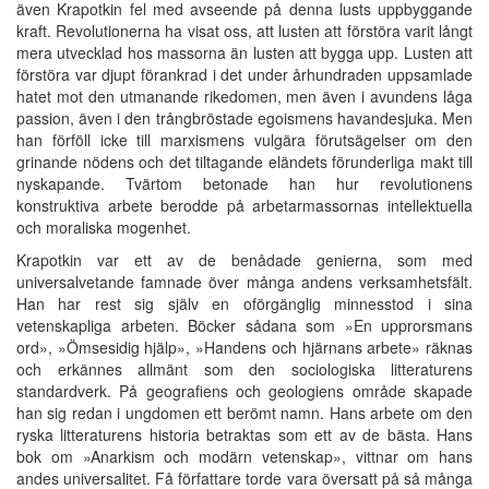
även Krapotkin fel med avseende på denna lusts uppbyggande
kraft. Revolutionerna ha visat oss, att lusten att förstöra varit långt
mera utvecklad hos massorna än lusten att bygga upp. Lusten att
förstöra var djupt förankrad i det under århundraden uppsamlade
hatet mot den utmanande rikedomen, men även i avundens låga
passion, även i den trångbröstade egoismens havandesjuka. Men
han förföll icke till marxismens vulgära förutsägelser om den
grinande nödens och det tiltagande eländets förunderliga makt till
nyskapande. Tvärtom betonade han hur revolutionens
konstruktiva arbete berodde på arbetarmassornas intellektuella
och moraliska mogenhet.
Krapotkin var ett av de benådade genierna, som med
universalvetande famnade över många andens verksamhetsfält.
Han har rest sig själv en oförgänglig minnesstod i sina
vetenskapliga arbeten. Böcker sådana som »En upprorsmans
ord», »Ömsesidig hjälp», »Handens och hjärnans arbete» räknas
och erkännes allmänt som den sociologiska litteraturens
standardverk. På geografiens och geologiens område skapade
han sig redan i ungdomen ett berömt namn. Hans arbete om den
ryska litteraturens historia betraktas som ett av de bästa. Hans
bok om »Anarkism och modärn vetenskap», vittnar om hans
andes universalitet. Få författare torde vara översatt på så många