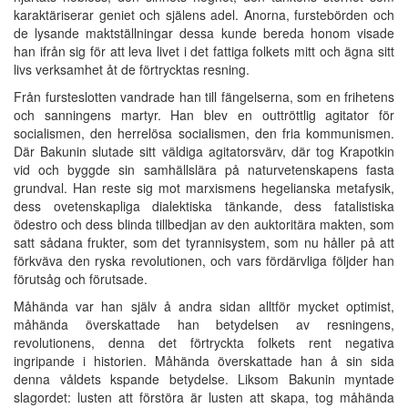
karaktäriserar geniet och själens adel. Anorna, furstebörden och
de lysande maktställningar dessa kunde bereda honom visade
han ifrån sig för att leva livet i det fattiga folkets mitt och ägna sitt
livs verksamhet åt de förtrycktas resning.
Från fursteslotten vandrade han till fängelserna, som en frihetens
och sanningens martyr. Han blev en outtröttlig agitator för
socialismen, den herrelösa socialismen, den fria kommunismen.
Där Bakunin slutade sitt väldiga agitatorsvärv, där tog Krapotkin
vid och byggde sin samhällslära på naturvetenskapens fasta
grundval. Han reste sig mot marxismens hegelianska metafysik,
dess ovetenskapliga dialektiska tänkande, dess fatalistiska
ödestro och dess blinda tillbedjan av den auktoritära makten, som
satt sådana frukter, som det tyrannisystem, som nu håller på att
förkväva den ryska revolutionen, och vars fördärvliga följder han
förutsåg och förutsade.
Måhända var han själv å andra sidan alltför mycket optimist,
måhända överskattade han betydelsen av resningens,
revolutionens, denna det förtryckta folkets rent negativa
ingripande i historien. Måhända överskattade han å sin sida
denna våldets kspande betydelse. Liksom Bakunin myntade
slagordet: lusten att förstöra är lusten att skapa, tog måhända