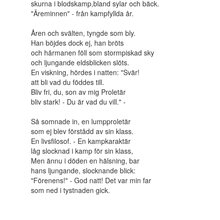
skurna i blodskamp,bland sylar och bäck.
"Äreminnen" - från kampfyllda år.
Åren och svälten, tyngde som bly.
Han böjdes dock ej, han bröts
och hårmanen föll som stormpiskad sky
och ljungande eldsblicken slöts.
En viskning, hördes i natten: "Svär!
att bli vad du föddes till.
Bliv fri, du, son av mig Proletär
bliv stark! - Du är vad du vill." -
Så somnade in, en lumpproletär
som ej blev förstådd av sin klass.
En livsfilosof. - En kampkaraktär
låg slocknad i kamp för sin klass,
Men ännu i döden en hälsning, bar
hans ljungande, slocknande blick:
"Förenens!" - God natt! Det var min far
som ned i tystnaden gick.