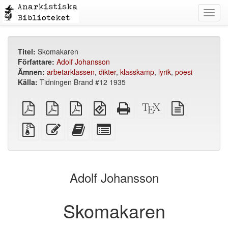
Toggl
navig
Titel:
Skomakaren
Författare:
Adolf Johansson
Ämnen:
arbetarklassen
,
dikter
,
klasskamp
,
lyrik
,
poesi
Källa:
Tidningen Brand #12 1935
plain
A4
Letter
EPUB
Fristående
XeLaTeX
plain
PDF
imposed
imposed
(för
HTML
källa
text
PDF
PDF
mobila
(utskriftsvänlig)
källa
Källfiler
Redigera
Lägg
Select
enheter)
med
denna
till
individual
bilagor
text
denna
parts
text
for
i
the
Adolf Johansson
bokskaparen
bookbuilder
Skomakaren