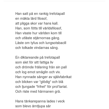
Han satt på en rankig trefotapall
en mäkta lärd filosof,
att pligga skor var hans kall.
Han, som fötts till världsfilosof,
Han visste hur världen kom till
och utläste stjärnornas gång.
Läste om tyfus och lungsotsbacill
och tolkade vindarnas sång.
En diktareande på trefotapall
som slet för sitt fattiga liv
och drömde frälsning från sin pall
och log emot småglin och viv.
Han nynnade sånger av självfabrikat
och blicken var "glödig" och blå
och ljungade "frihet" för prol'tariat.
Och riste med hårmanen grå.
Hans tänkarepanna lades i veck
som blevo ärrdjupa sår